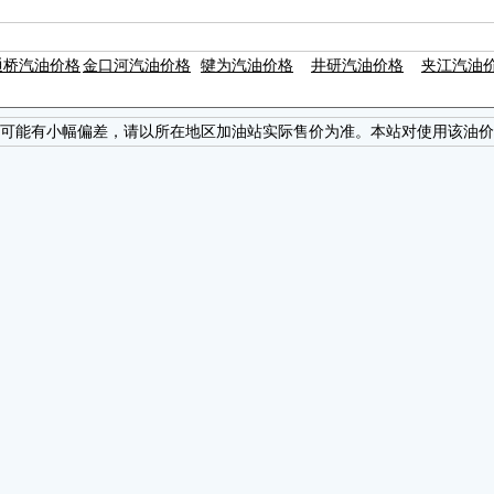
通桥汽油价格
金口河汽油价格
犍为汽油价格
井研汽油价格
夹江汽油
可能有小幅偏差，请以所在地区加油站实际售价为准。本站对使用该油价