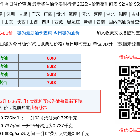
询
今日油价查询 最新柴油油价实时行情
2025油价调整时间表
92油价
9
建
|
深圳
|
甘肃
|
广东
|
广西
|
贵州
|
海南
|
河北
|
河南
|
湖北
|
湖南
|
吉林
海
|
山东
|
陕西
|
山西
|
四川
|
西藏
|
黑龙江
|
新疆
|
云南
|
国内汽油价格查
为油价
犍为最新油价查询 今日犍为油价
加入收藏夹以备随时
山犍为今日油价(汽油跟柴油价格) 每日即时更新 单位:元/升 （数据来源
微信扫描
#汽油
8.06
#汽油
8.62
#汽油
9.83
柴油
7.68
元/升-0.36元/升),大家相互转告油价重新下跌。
油价，提前知道
油价涨跌
725kg/L； 一升92号汽油为0.725千克
737g/ml 一升95号汽油为0.737千克
微信扫描
0.8600g/cm⒊之间 一升0#柴油大约是0.84千克