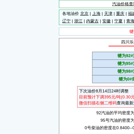
汽油价格查
各地油价
北京
|
上海
|
天津
|
重庆
|
福
辽宁
|
浙江
|
内蒙古
|
安徽
|
宁夏
|
青
犍
四川乐
犍为92
犍为95
犍为98
犍为0#
下次油价8月14日24时调整
目前预计下调395元/吨(0.30
微信扫描右侧二维码
查询最新
92汽油的平均密度为0.
95号汽油的密度为0.
0号柴油的密度在0.8400--