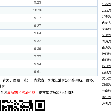
9.23
江苏汽
10.36
江西汽
辽宁汽
9.17
内蒙古
9.27
安徽汽
9.64
宁夏汽
9.32
青海汽
山东汽
9.39
陕西汽
9.99
山西汽
9.94
四川汽
9.61
西藏汽
黑龙江
、青海、西藏，贵州、内蒙古、黑龙江油价没有实现统一价格,
新疆汽
油价
云南汽
可查询
最新98号汽油价格
，提前知道每次油价涨跌
浙江汽
深圳汽