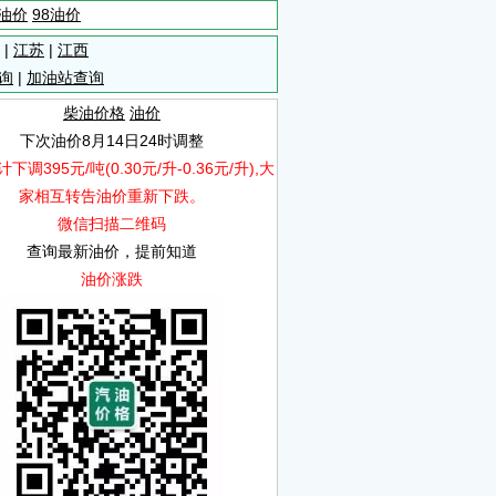
5油价
98油价
|
江苏
|
江西
询
|
加油站查询
柴油价格
油价
下次油价8月14日24时调整
下调395元/吨(0.30元/升-0.36元/升),大
家相互转告油价重新下跌。
微信扫描二维码
查询最新油价，提前知道
油价涨跌