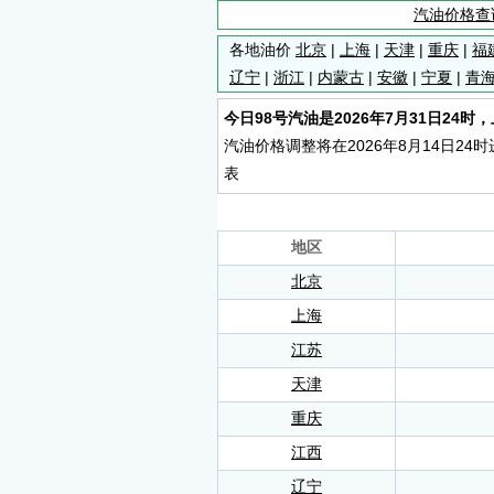
汽油价格查
各地油价
北京
|
上海
|
天津
|
重庆
|
福
辽宁
|
浙江
|
内蒙古
|
安徽
|
宁夏
|
青
今日98号汽油是2026年7月31日24时，上调
汽油价格调整将在2026年8月14日2
表
地区
北京
上海
江苏
天津
重庆
江西
辽宁