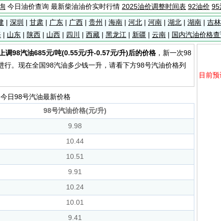
询
今日油价查询 最新柴油油价实时行情
2025油价调整时间表
92油价
9
建
|
深圳
|
甘肃
|
广东
|
广西
|
贵州
|
海南
|
河北
|
河南
|
湖北
|
湖南
|
吉林
海
|
山东
|
陕西
|
山西
|
四川
|
西藏
|
黑龙江
|
新疆
|
云南
|
国内汽油价格查
98汽油685元/吨(0.55元/升-0.57元/升)后的价格
，新一次98
4时进行。现在全国98汽油多少钱一升，请看下方98号汽油价格列
目前预计
今日98号汽油最新价格
98号汽油价格(元/升)
9.98
10.44
10.51
9.91
10.24
10.01
9.41