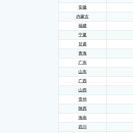
安徽
内蒙古
福建
宁夏
甘肃
青海
广东
山东
广西
山西
贵州
陕西
海南
四川