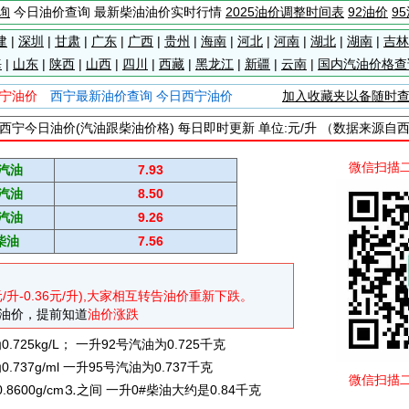
询
今日油价查询 最新柴油油价实时行情
2025油价调整时间表
92油价
9
建
|
深圳
|
甘肃
|
广东
|
广西
|
贵州
|
海南
|
河北
|
河南
|
湖北
|
湖南
|
吉林
海
|
山东
|
陕西
|
山西
|
四川
|
西藏
|
黑龙江
|
新疆
|
云南
|
国内汽油价格查
宁油价
西宁最新油价查询 今日西宁油价
加入收藏夹以备随时
西宁今日油价(汽油跟柴油价格) 每日即时更新 单位:元/升 （数据来源自
微信扫描
#汽油
7.93
#汽油
8.50
#汽油
9.26
柴油
7.56
元/升-0.36元/升),大家相互转告油价重新下跌。
油价，提前知道
油价涨跌
725kg/L； 一升92号汽油为0.725千克
737g/ml 一升95号汽油为0.737千克
微信扫描
0.8600g/cm⒊之间 一升0#柴油大约是0.84千克