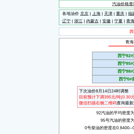
汽油价格查
各地油价
北京
|
上海
|
天津
|
重庆
|
福
辽宁
|
浙江
|
内蒙古
|
安徽
|
宁夏
|
青
西
青海
西宁92
西宁95
西宁98
西宁0#
下次油价8月14日24时调整
目前预计下调395元/吨(0.30
微信扫描右侧二维码
查询最新
92汽油的平均密度为0.
95号汽油的密度为0.
0号柴油的密度在0.8400--