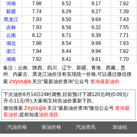
河南
7.98
8.52
9.17
7.62
新疆
7.74
8.29
9.27
7.39
黑龙江
7.93
8.50
9.64
7.43
吉林
7.93
8.56
9.32
7.55
云南
8.12
8.71
9.39
7.71
湖北
7.98
8.54
9.99
7.63
浙江
7.94
8.44
9.94
7.62
湖南
7.92
8.41
9.61
7.70
备注：云南、陕西、四川、辽宁、新疆、青海、西藏，贵
州、内蒙古、黑龙江油价没有实现统一价格,
可以通过微信搜
zxyoujia
索
关注“最新油价查询”公众号
查询最新油价
下次油价8月14日24时调整,目前预计下调120元/吨(0.09元/
升-0.11元/升),大家相互转告油价重新下跌。
zxyoujia
微信搜索
关注“最新油价查询”微信公众号
查询最
新油价
,提前知道
油价涨跌
汽油价格
柴油价格
汽油资讯
加油站