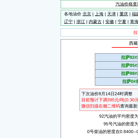
汽油价格查
各地油价
北京
|
上海
|
天津
|
重庆
|
福
辽宁
|
浙江
|
内蒙古
|
安徽
|
宁夏
|
青
拉
西藏
拉萨92
拉萨95
拉萨98
拉萨0#
下次油价8月14日24时调整
目前预计下调395元/吨(0.30
微信扫描右侧二维码
查询最新
92汽油的平均密度为0.
95号汽油的密度为0.
0号柴油的密度在0.8400--