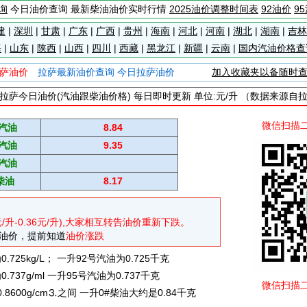
询
今日油价查询 最新柴油油价实时行情
2025油价调整时间表
92油价
9
建
|
深圳
|
甘肃
|
广东
|
广西
|
贵州
|
海南
|
河北
|
河南
|
湖北
|
湖南
|
吉林
海
|
山东
|
陕西
|
山西
|
四川
|
西藏
|
黑龙江
|
新疆
|
云南
|
国内汽油价格查
萨油价
拉萨最新油价查询 今日拉萨油价
加入收藏夹以备随时
拉萨今日油价(汽油跟柴油价格) 每日即时更新 单位:元/升 （数据来源自
微信扫描
#汽油
8.84
#汽油
9.35
#汽油
柴油
8.17
元/升-0.36元/升),大家相互转告油价重新下跌。
油价，提前知道
油价涨跌
725kg/L； 一升92号汽油为0.725千克
737g/ml 一升95号汽油为0.737千克
微信扫描
0.8600g/cm⒊之间 一升0#柴油大约是0.84千克