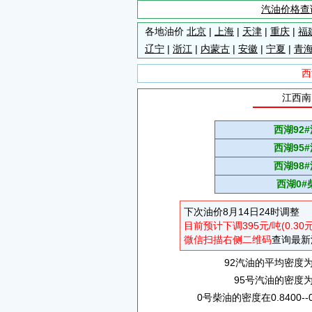
汽油价格查
各地油价
北京
|
上海
|
天津
|
重庆
|
福
辽宁
|
浙江
|
内蒙古
|
安徽
|
宁夏
|
青
西
江西南
西湖92
西湖95
西湖98
西湖0#
下次油价8月14日24时调整
目前预计下调395元/吨(0.30
微信扫描右侧二维码
查询最新
92汽油的平均密度为0.
95号汽油的密度为0.
0号柴油的密度在0.8400--