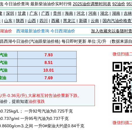
询
今日油价查询 最新柴油油价实时行情
2025油价调整时间表
92油价
9
建
|
深圳
|
甘肃
|
广东
|
广西
|
贵州
|
海南
|
河北
|
河南
|
湖北
|
湖南
|
吉林
海
|
山东
|
陕西
|
山西
|
四川
|
西藏
|
黑龙江
|
新疆
|
云南
|
国内汽油价格查
湖油价
西湖最新油价查询 今日西湖油价
加入收藏夹以备随时
昌西湖今日油价(汽油跟柴油价格) 每日即时更新 单位:元/升 （数据来源
微信扫描
#汽油
7.93
#汽油
8.51
#汽油
10.01
柴油
7.69
元/升-0.36元/升),大家相互转告油价重新下跌。
油价，提前知道
油价涨跌
725kg/L； 一升92号汽油为0.725千克
737g/ml 一升95号汽油为0.737千克
微信扫描
0.8600g/cm⒊之间 一升0#柴油大约是0.84千克