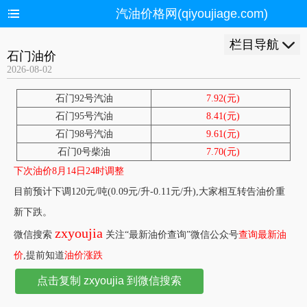
汽油价格网(qiyoujiage.com)
栏目导航
石门油价
2026-08-02
石门92号汽油
7.92(元)
石门95号汽油
8.41(元)
石门98号汽油
9.61(元)
石门0号柴油
7.70(元)
下次油价8月14日24时调整
目前预计下调120元/吨(0.09元/升-0.11元/升),大家相互转告油价重
新下跌。
zxyoujia
微信搜索
关注“最新油价查询”微信公众号
查询最新油
价
,提前知道
油价涨跌
点击复制 zxyoujia 到微信搜索