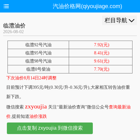
汽油价格网(qiyoujiage.com)
栏目导航
临澧油价
2026-08-02
临澧92号汽油
7.92(元)
临澧95号汽油
8.41(元)
临澧98号汽油
9.61(元)
临澧0号柴油
7.70(元)
下次油价8月14日24时调整
目前预计下调395元/吨(0.30元/升-0.36元/升),大家相互转告油价重
新下跌。
zxyoujia
微信搜索
关注“最新油价查询”微信公众号
查询最新油
价
,提前知道
油价涨跌
点击复制 zxyoujia 到微信搜索