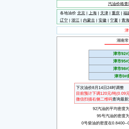
汽油价格查
各地油价
北京
|
上海
|
天津
|
重庆
|
福
辽宁
|
浙江
|
内蒙古
|
安徽
|
宁夏
|
青
津
湖南常
津市92
津市95
津市98
津市0#
下次油价8月14日24时调整
目前预计下调120元/吨(0.09
微信扫描右侧二维码
查询最新
92汽油的平均密度为0.
95号汽油的密度为0.
0号柴油的密度在0.8400--