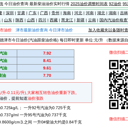
询
今日油价查询 最新柴油油价实时行情
2025油价调整时间表
92油价
9
建
|
深圳
|
甘肃
|
广东
|
广西
|
贵州
|
海南
|
河北
|
河南
|
湖北
|
湖南
|
吉林
海
|
山东
|
陕西
|
山西
|
四川
|
西藏
|
黑龙江
|
新疆
|
云南
|
国内汽油价格查
市油价
津市最新油价查询 今日津市油价
加入收藏夹以备随时
德津市今日油价(汽油跟柴油价格) 每日即时更新 单位:元/升 （数据来源
微信扫描
#汽油
7.92
#汽油
8.41
#汽油
9.61
柴油
7.70
元/升-0.11元/升),大家相互转告油价重新下跌。
油价，提前知道
油价涨跌
725kg/L； 一升92号汽油为0.725千克
737g/ml 一升95号汽油为0.737千克
微信扫描
0.8600g/cm⒊之间 一升0#柴油大约是0.84千克