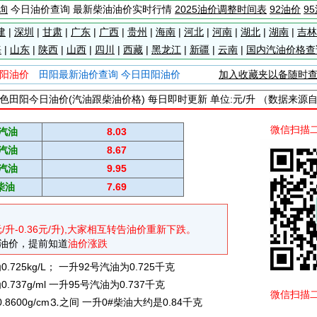
询
今日油价查询 最新柴油油价实时行情
2025油价调整时间表
92油价
9
建
|
深圳
|
甘肃
|
广东
|
广西
|
贵州
|
海南
|
河北
|
河南
|
湖北
|
湖南
|
吉林
海
|
山东
|
陕西
|
山西
|
四川
|
西藏
|
黑龙江
|
新疆
|
云南
|
国内汽油价格查
阳油价
田阳最新油价查询 今日田阳油价
加入收藏夹以备随时
色田阳今日油价(汽油跟柴油价格) 每日即时更新 单位:元/升 （数据来源
微信扫描
#汽油
8.03
#汽油
8.67
#汽油
9.95
柴油
7.69
元/升-0.36元/升),大家相互转告油价重新下跌。
油价，提前知道
油价涨跌
725kg/L； 一升92号汽油为0.725千克
737g/ml 一升95号汽油为0.737千克
微信扫描
0.8600g/cm⒊之间 一升0#柴油大约是0.84千克