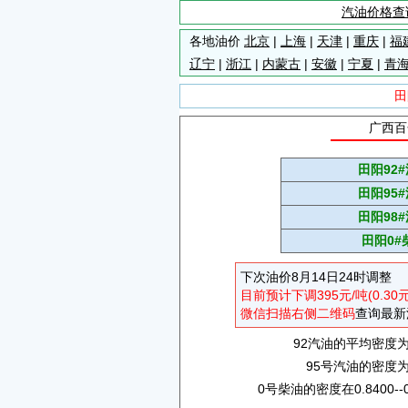
汽油价格查
各地油价
北京
|
上海
|
天津
|
重庆
|
福
辽宁
|
浙江
|
内蒙古
|
安徽
|
宁夏
|
青
田
广西百
田阳92
田阳95
田阳98
田阳0#
下次油价8月14日24时调整
目前预计下调395元/吨(0.30
微信扫描右侧二维码
查询最新
92汽油的平均密度为0.
95号汽油的密度为0.
0号柴油的密度在0.8400--