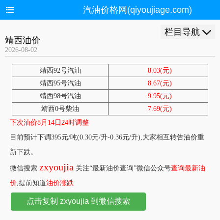
汽油价格网(qiyoujiage.com)
栏目导航
靖西油价
2026-08-02
靖西92号汽油
8.03(元)
靖西95号汽油
8.67(元)
靖西98号汽油
9.95(元)
靖西0号柴油
7.69(元)
下次油价8月14日24时调整
目前预计下调395元/吨(0.30元/升-0.36元/升),大家相互转告油价重
新下跌。
zxyoujia
微信搜索
关注“最新油价查询”微信公众号
查询最新油
价
,提前知道
油价涨跌
点击复制 zxyoujia 到微信搜索