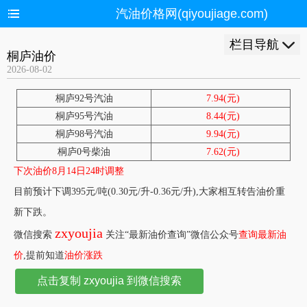
汽油价格网(qiyoujiage.com)
栏目导航
桐庐油价
2026-08-02
桐庐92号汽油
7.94(元)
桐庐95号汽油
8.44(元)
桐庐98号汽油
9.94(元)
桐庐0号柴油
7.62(元)
下次油价8月14日24时调整
目前预计下调395元/吨(0.30元/升-0.36元/升),大家相互转告油价重
新下跌。
zxyoujia
微信搜索
关注“最新油价查询”微信公众号
查询最新油
价
,提前知道
油价涨跌
点击复制 zxyoujia 到微信搜索