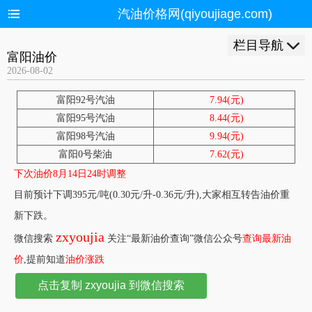
汽油价格网(qiyoujiage.com)
栏目导航
富阳油价
2026-08-02
富阳92号汽油
7.94(元)
富阳95号汽油
8.44(元)
富阳98号汽油
9.94(元)
富阳0号柴油
7.62(元)
下次油价8月14日24时调整
目前预计下调395元/吨(0.30元/升-0.36元/升),大家相互转告油价重
新下跌。
zxyoujia
微信搜索
关注“最新油价查询”微信公众号
查询最新油
价
,提前知道
油价涨跌
点击复制 zxyoujia 到微信搜索