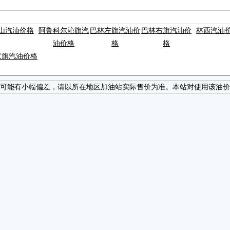
山汽油价格
阿鲁科尔沁旗汽
巴林左旗汽油价
巴林右旗汽油价
林西汽油
油价格
格
格
汉旗汽油价格
可能有小幅偏差，请以所在地区加油站实际售价为准。本站对使用该油价