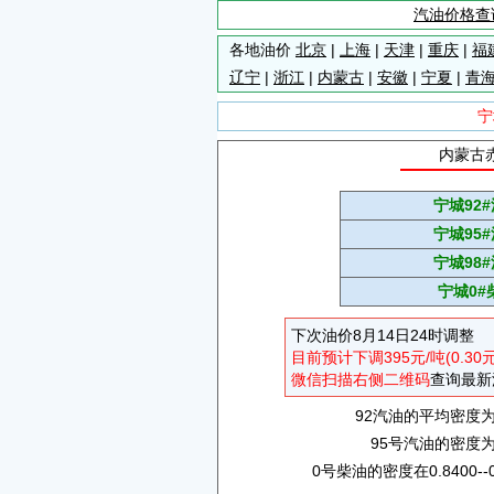
汽油价格查
各地油价
北京
|
上海
|
天津
|
重庆
|
福
辽宁
|
浙江
|
内蒙古
|
安徽
|
宁夏
|
青
宁
内蒙古赤
宁城92
宁城95
宁城98
宁城0#
下次油价8月14日24时调整
目前预计下调395元/吨(0.30
微信扫描右侧二维码
查询最新
92汽油的平均密度为0.
95号汽油的密度为0.
0号柴油的密度在0.8400--