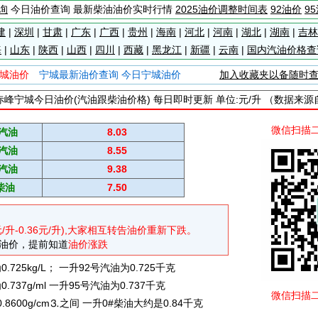
询
今日油价查询 最新柴油油价实时行情
2025油价调整时间表
92油价
9
建
|
深圳
|
甘肃
|
广东
|
广西
|
贵州
|
海南
|
河北
|
河南
|
湖北
|
湖南
|
吉林
海
|
山东
|
陕西
|
山西
|
四川
|
西藏
|
黑龙江
|
新疆
|
云南
|
国内汽油价格查
城油价
宁城最新油价查询 今日宁城油价
加入收藏夹以备随时
峰宁城今日油价(汽油跟柴油价格) 每日即时更新 单位:元/升 （数据来
微信扫描
#汽油
8.03
#汽油
8.55
#汽油
9.38
柴油
7.50
元/升-0.36元/升),大家相互转告油价重新下跌。
油价，提前知道
油价涨跌
725kg/L； 一升92号汽油为0.725千克
737g/ml 一升95号汽油为0.737千克
微信扫描
0.8600g/cm⒊之间 一升0#柴油大约是0.84千克