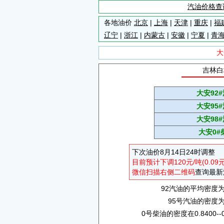
汽油价格查
各地油价
北京
|
上海
|
天津
|
重庆
|
福
辽宁
|
浙江
|
内蒙古
|
安徽
|
宁夏
|
青
大
吉林白
大安92
大安95
大安98
大安0#
下次油价8月14日24时调整
目前预计下调120元/吨(0.09
微信扫描右侧二维码
查询最新
92汽油的平均密度为0.
95号汽油的密度为0.
0号柴油的密度在0.8400--