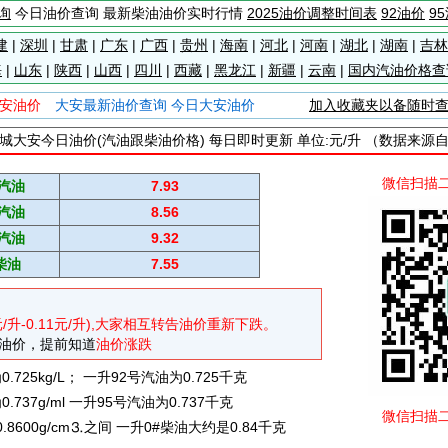
询
今日油价查询 最新柴油油价实时行情
2025油价调整时间表
92油价
9
建
|
深圳
|
甘肃
|
广东
|
广西
|
贵州
|
海南
|
河北
|
河南
|
湖北
|
湖南
|
吉林
海
|
山东
|
陕西
|
山西
|
四川
|
西藏
|
黑龙江
|
新疆
|
云南
|
国内汽油价格查
安油价
大安最新油价查询 今日大安油价
加入收藏夹以备随时
城大安今日油价(汽油跟柴油价格) 每日即时更新 单位:元/升 （数据来源
微信扫描
#汽油
7.93
#汽油
8.56
#汽油
9.32
柴油
7.55
元/升-0.11元/升),大家相互转告油价重新下跌。
油价，提前知道
油价涨跌
725kg/L； 一升92号汽油为0.725千克
737g/ml 一升95号汽油为0.737千克
微信扫描
0.8600g/cm⒊之间 一升0#柴油大约是0.84千克