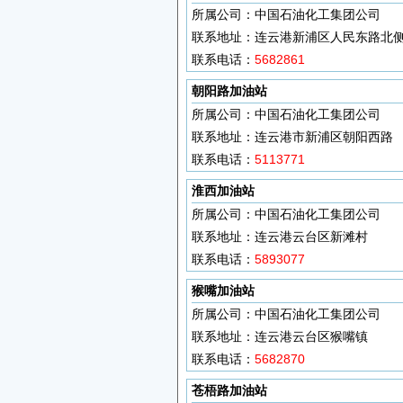
所属公司：中国石油化工集团公司
联系地址：连云港新浦区人民东路北
联系电话：
5682861
朝阳路加油站
所属公司：中国石油化工集团公司
联系地址：连云港市新浦区朝阳西路
联系电话：
5113771
淮西加油站
所属公司：中国石油化工集团公司
联系地址：连云港云台区新滩村
联系电话：
5893077
猴嘴加油站
所属公司：中国石油化工集团公司
联系地址：连云港云台区猴嘴镇
联系电话：
5682870
苍梧路加油站