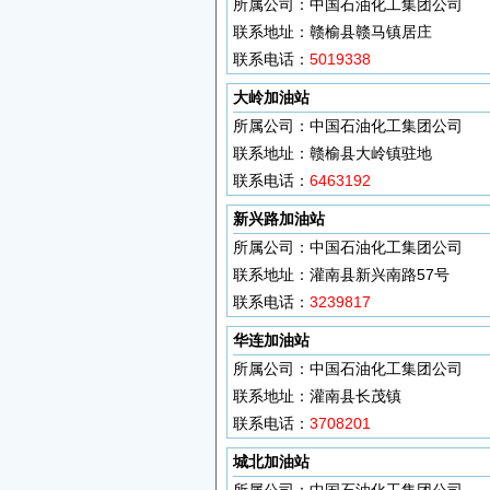
所属公司：中国石油化工集团公司
联系地址：赣榆县赣马镇居庄
联系电话：
5019338
大岭加油站
所属公司：中国石油化工集团公司
联系地址：赣榆县大岭镇驻地
联系电话：
6463192
新兴路加油站
所属公司：中国石油化工集团公司
联系地址：灌南县新兴南路57号
联系电话：
3239817
华连加油站
所属公司：中国石油化工集团公司
联系地址：灌南县长茂镇
联系电话：
3708201
城北加油站