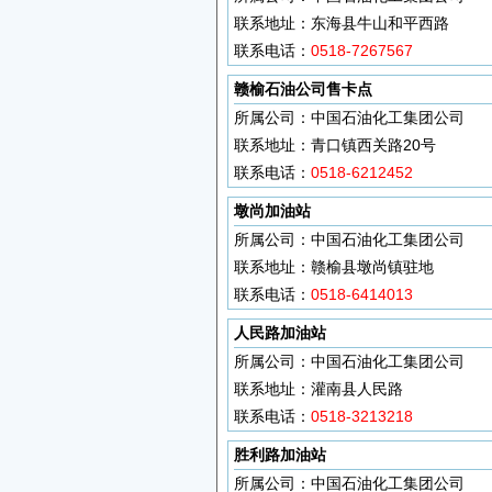
联系地址：东海县牛山和平西路
联系电话：
0518-7267567
赣榆石油公司售卡点
所属公司：中国石油化工集团公司
联系地址：青口镇西关路20号
联系电话：
0518-6212452
墩尚加油站
所属公司：中国石油化工集团公司
联系地址：赣榆县墩尚镇驻地
联系电话：
0518-6414013
人民路加油站
所属公司：中国石油化工集团公司
联系地址：灌南县人民路
联系电话：
0518-3213218
胜利路加油站
所属公司：中国石油化工集团公司