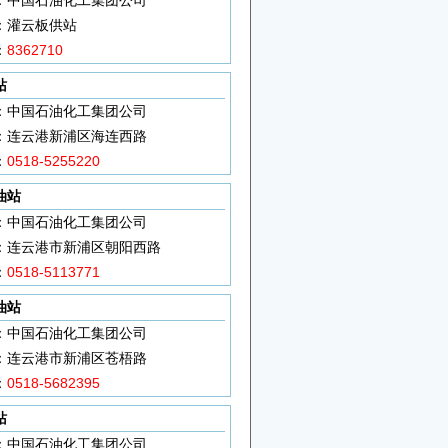
：中国石油化工集团公司
：灌云板供站
：
8362710
站
：中国石油化工集团公司
：连云港新浦区海连西路
：
0518-5255220
油站
：中国石油化工集团公司
：连云港市新浦区朝阳西路
：
0518-5113771
油站
：中国石油化工集团公司
：连云港市新浦区苍梧路
：
0518-5682395
站
：中国石油化工集团公司