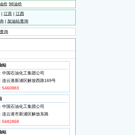
5油价
98油价
|
江苏
|
江西
询
|
加油站查询
查询
油站
：中国石油化工集团公司
：连云港新浦区解放西路169号
：
5460883
站
：中国石油化工集团公司
：连云港市新浦区解放东路
：
5682868
油站