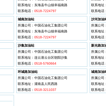
联系地址：东海县牛山镇幸福南路
联系地址
联系电话：
0518-7224797
72号）
联系电话
城南加油站
沙河加油
所属公司：中国石油化工集团公司
所属公司
联系地址：东海县牛山镇幸福南路
联系地址
联系电话：
0518-7224797
联系电话
沙集加油站
新光路加
所属公司：中国石油化工集团公司
所属公司
联系地址：连云港云台区朝阳沙集
联系地址
联系电话：
0518-5760664
联系电话
环城路加油站
城南加油
所属公司：中国石油化工集团公司
所属公司
联系地址：灌南县人民西路
联系地址
联系电话：
0518-3211037
联系电话