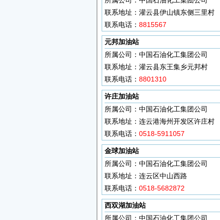
所属公司：中国石油化工集团公司
联系地址：灌云县伊山镇东侧三里村
联系电话：
8815567
元邦加油站
所属公司：中国石油化工集团公司
联系地址：灌云县东王集乡元邦村
联系电话：
8801310
许庄加油站
所属公司：中国石油化工集团公司
联系地址：连云港海州开发区许庄村
联系电话：
0518-5911057
金球加油站
所属公司：中国石油化工集团公司
联系地址：连云区中山西路
联系电话：
0518-5682872
西双湖加油站
所属公司：中国石油化工集团公司