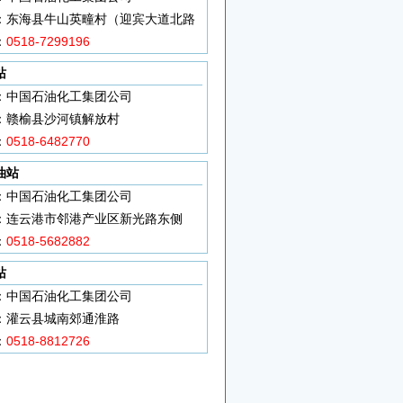
：东海县牛山英疃村（迎宾大道北路
：
0518-7299196
站
：中国石油化工集团公司
：赣榆县沙河镇解放村
：
0518-6482770
油站
：中国石油化工集团公司
：连云港市邻港产业区新光路东侧
：
0518-5682882
站
：中国石油化工集团公司
：灌云县城南郊通淮路
：
0518-8812726