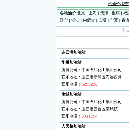
汽油价格查
各地油价
北京
|
上海
|
天津
|
重庆
|
福
辽宁
|
浙江
|
内蒙古
|
安徽
|
宁夏
|
青
连
连云港加油站
华侨加油站
所属公司：中国石油化工集团公司
联系地址：连云港新浦区海连西路
联系电话：
5255220
南城加油站
所属公司：中国石油化工集团公司
联系地址：连云港云台区南城镇
联系电话：
5911194
人民路加油站