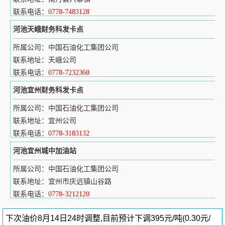
联系电话：
0778-7483128
河池天峨财务科发卡点
所属公司：中国石油化工集团公司
联系地址：天峨公司
联系电话：
0778-7232360
河池宜州财务科发卡点
所属公司：中国石油化工集团公司
联系地址：宜州公司
联系电话：
0778-3183132
河池宜州城中加油站
所属公司：中国石油化工集团公司
联系地址：宜州市庆远镇山谷路
联系电话：
0778-3212120
下次油价8月14日24时调整,目前预计下调395元/吨(0.30元/