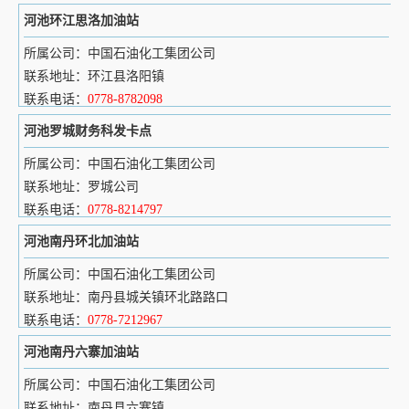
河池环江思洛加油站
所属公司：中国石油化工集团公司
联系地址：环江县洛阳镇
联系电话：
0778-8782098
河池罗城财务科发卡点
所属公司：中国石油化工集团公司
联系地址：罗城公司
联系电话：
0778-8214797
河池南丹环北加油站
所属公司：中国石油化工集团公司
联系地址：南丹县城关镇环北路路口
联系电话：
0778-7212967
河池南丹六寨加油站
所属公司：中国石油化工集团公司
联系地址：南丹县六寨镇