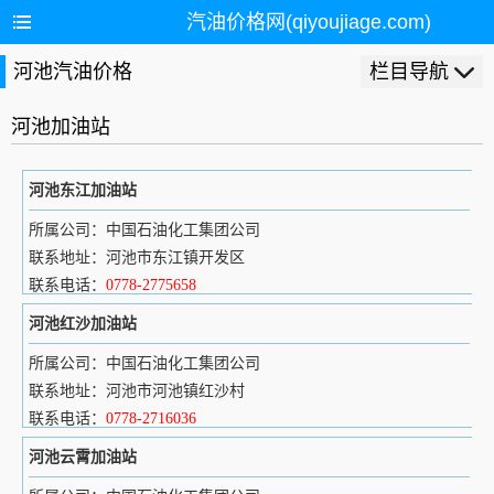
汽油价格网(qiyoujiage.com)
河池汽油价格
栏目导航
河池加油站
河池东江加油站
所属公司：中国石油化工集团公司
联系地址：河池市东江镇开发区
联系电话：
0778-2775658
河池红沙加油站
所属公司：中国石油化工集团公司
联系地址：河池市河池镇红沙村
联系电话：
0778-2716036
河池云霄加油站