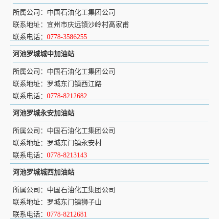
所属公司：中国石油化工集团公司
联系地址：宜州市庆远镇沙岭村高家甫
联系电话：
0778-3586255
河池罗城城中加油站
所属公司：中国石油化工集团公司
联系地址：罗城东门镇西江路
联系电话：
0778-8212682
河池罗城永安加油站
所属公司：中国石油化工集团公司
联系地址：罗城东门镇永安村
联系电话：
0778-8213143
河池罗城城西加油站
所属公司：中国石油化工集团公司
联系地址：罗城东门镇狮子山
联系电话：
0778-8212681