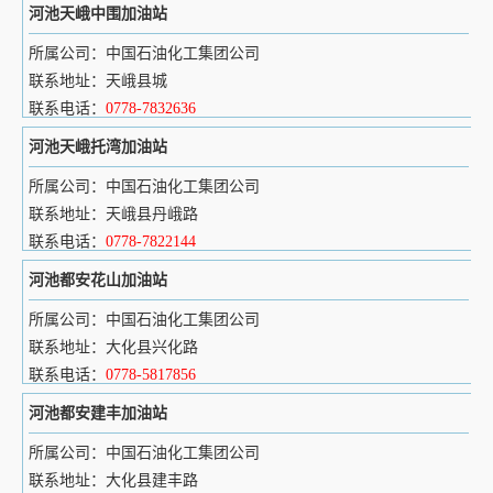
河池天峨中围加油站
所属公司：中国石油化工集团公司
联系地址：天峨县城
联系电话：
0778-7832636
河池天峨托湾加油站
所属公司：中国石油化工集团公司
联系地址：天峨县丹峨路
联系电话：
0778-7822144
河池都安花山加油站
所属公司：中国石油化工集团公司
联系地址：大化县兴化路
联系电话：
0778-5817856
河池都安建丰加油站
所属公司：中国石油化工集团公司
联系地址：大化县建丰路