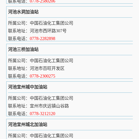
联系电话：
0778-2580206
河池水洞加油站
所属公司：中国石油化工集团公司
联系地址：河池市西环路307号
联系电话：
0778-2282898
河池三桥加油站
所属公司：中国石油化工集团公司
联系地址：河池市百旺开发区
联系电话：
0778-2300275
河池宜州城中加油站
所属公司：中国石油化工集团公司
联系地址：宜州市庆远镇山谷路
联系电话：
0778-3212120
河池宜州城北加油站
所属公司：中国石油化工集团公司