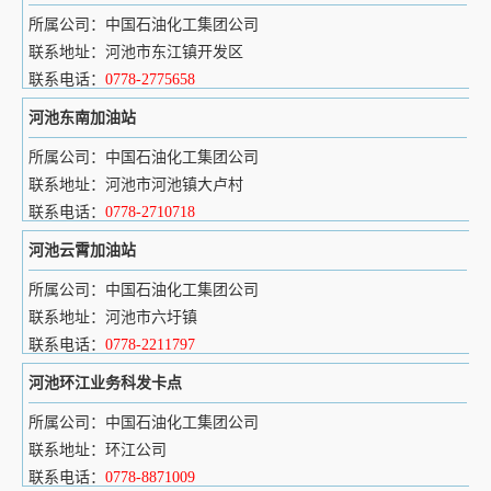
所属公司：中国石油化工集团公司
联系地址：河池市东江镇开发区
联系电话：
0778-2775658
河池东南加油站
所属公司：中国石油化工集团公司
联系地址：河池市河池镇大卢村
联系电话：
0778-2710718
河池云霄加油站
所属公司：中国石油化工集团公司
联系地址：河池市六圩镇
联系电话：
0778-2211797
河池环江业务科发卡点
所属公司：中国石油化工集团公司
联系地址：环江公司
联系电话：
0778-8871009