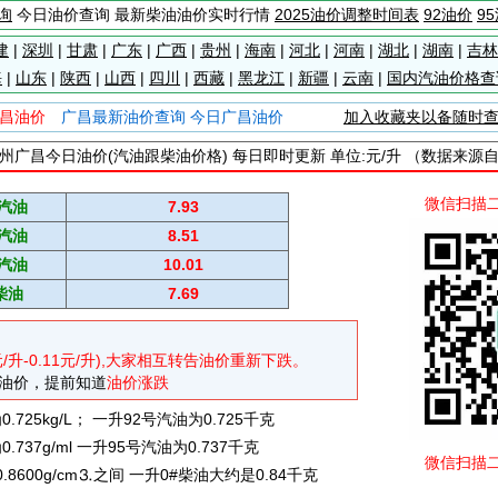
询
今日油价查询 最新柴油油价实时行情
2025油价调整时间表
92油价
9
建
|
深圳
|
甘肃
|
广东
|
广西
|
贵州
|
海南
|
河北
|
河南
|
湖北
|
湖南
|
吉林
海
|
山东
|
陕西
|
山西
|
四川
|
西藏
|
黑龙江
|
新疆
|
云南
|
国内汽油价格查
昌油价
广昌最新油价查询 今日广昌油价
加入收藏夹以备随时
州广昌今日油价(汽油跟柴油价格) 每日即时更新 单位:元/升 （数据来源
微信扫描
#汽油
7.93
#汽油
8.51
#汽油
10.01
柴油
7.69
元/升-0.11元/升),大家相互转告油价重新下跌。
油价，提前知道
油价涨跌
725kg/L； 一升92号汽油为0.725千克
737g/ml 一升95号汽油为0.737千克
微信扫描
0.8600g/cm⒊之间 一升0#柴油大约是0.84千克