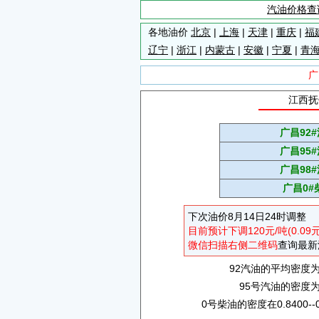
汽油价格查
各地油价
北京
|
上海
|
天津
|
重庆
|
福
辽宁
|
浙江
|
内蒙古
|
安徽
|
宁夏
|
青
广
江西抚
广昌92
广昌95
广昌98
广昌0#
下次油价8月14日24时调整
目前预计下调120元/吨(0.09
微信扫描右侧二维码
查询最新
92汽油的平均密度为0.
95号汽油的密度为0.
0号柴油的密度在0.8400--