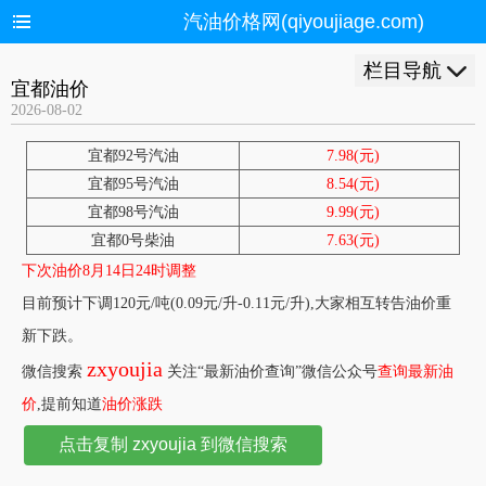
汽油价格网(qiyoujiage.com)
栏目导航
宜都油价
2026-08-02
宜都92号汽油
7.98(元)
宜都95号汽油
8.54(元)
宜都98号汽油
9.99(元)
宜都0号柴油
7.63(元)
下次油价8月14日24时调整
目前预计下调120元/吨(0.09元/升-0.11元/升),大家相互转告油价重
新下跌。
zxyoujia
微信搜索
关注“最新油价查询”微信公众号
查询最新油
价
,提前知道
油价涨跌
点击复制 zxyoujia 到微信搜索