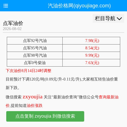
汽油价格网(qiyoujiage.com)
栏目导航
点军油价
2026-08-02
点军92号汽油
7.98(元)
点军95号汽油
8.54(元)
点军98号汽油
9.99(元)
点军0号柴油
7.63(元)
下次油价8月14日24时调整
目前预计下调120元/吨(0.09元/升-0.11元/升),大家相互转告油价重
新下跌。
zxyoujia
微信搜索
关注“最新油价查询”微信公众号
查询最新油
价
,提前知道
油价涨跌
点击复制 zxyoujia 到微信搜索