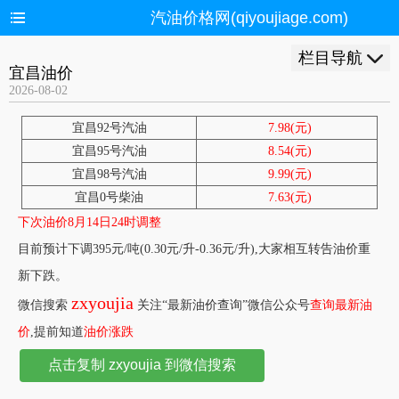
汽油价格网(qiyoujiage.com)
栏目导航
宜昌油价
2026-08-02
宜昌92号汽油
7.98(元)
宜昌95号汽油
8.54(元)
宜昌98号汽油
9.99(元)
宜昌0号柴油
7.63(元)
下次油价8月14日24时调整
目前预计下调395元/吨(0.30元/升-0.36元/升),大家相互转告油价重
新下跌。
zxyoujia
微信搜索
关注“最新油价查询”微信公众号
查询最新油
价
,提前知道
油价涨跌
点击复制 zxyoujia 到微信搜索