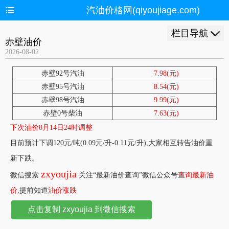
汽油价格网(qiyoujiage.com)
栏目导航
赤壁油价
2026-08-02
赤壁92号汽油
7.98(元)
赤壁95号汽油
8.54(元)
赤壁98号汽油
9.99(元)
赤壁0号柴油
7.63(元)
下次油价8月14日24时调整
目前预计下调120元/吨(0.09元/升-0.11元/升),大家相互转告油价重
新下跌。
zxyoujia
微信搜索
关注“最新油价查询”微信公众号
查询最新油
价
,提前知道
油价涨跌
点击复制 zxyoujia 到微信搜索