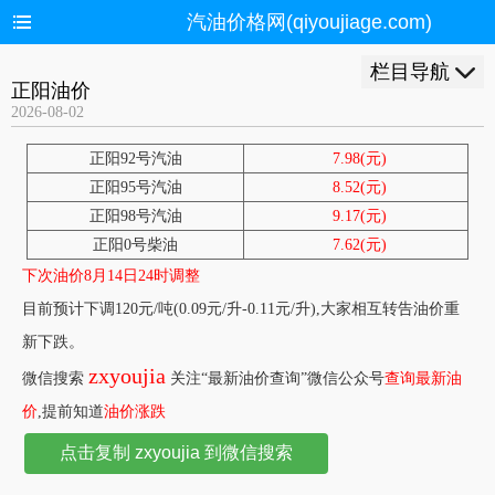
汽油价格网(qiyoujiage.com)
栏目导航
正阳油价
2026-08-02
正阳92号汽油
7.98(元)
正阳95号汽油
8.52(元)
正阳98号汽油
9.17(元)
正阳0号柴油
7.62(元)
下次油价8月14日24时调整
目前预计下调120元/吨(0.09元/升-0.11元/升),大家相互转告油价重
新下跌。
zxyoujia
微信搜索
关注“最新油价查询”微信公众号
查询最新油
价
,提前知道
油价涨跌
点击复制 zxyoujia 到微信搜索