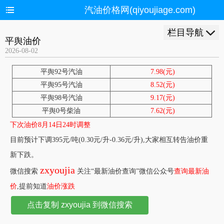
汽油价格网(qiyoujiage.com)
栏目导航
平舆油价
2026-08-02
平舆92号汽油
7.98(元)
平舆95号汽油
8.52(元)
平舆98号汽油
9.17(元)
平舆0号柴油
7.62(元)
下次油价8月14日24时调整
目前预计下调395元/吨(0.30元/升-0.36元/升),大家相互转告油价重
新下跌。
zxyoujia
微信搜索
关注“最新油价查询”微信公众号
查询最新油
价
,提前知道
油价涨跌
点击复制 zxyoujia 到微信搜索