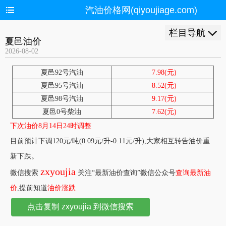
汽油价格网(qiyoujiage.com)
栏目导航
夏邑油价
2026-08-02
夏邑92号汽油
7.98(元)
夏邑95号汽油
8.52(元)
夏邑98号汽油
9.17(元)
夏邑0号柴油
7.62(元)
下次油价8月14日24时调整
目前预计下调120元/吨(0.09元/升-0.11元/升),大家相互转告油价重
新下跌。
zxyoujia
微信搜索
关注“最新油价查询”微信公众号
查询最新油
价
,提前知道
油价涨跌
点击复制 zxyoujia 到微信搜索