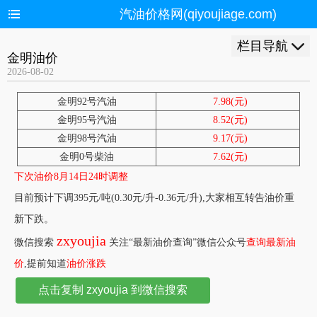
汽油价格网(qiyoujiage.com)
栏目导航
金明油价
2026-08-02
金明92号汽油
7.98(元)
金明95号汽油
8.52(元)
金明98号汽油
9.17(元)
金明0号柴油
7.62(元)
下次油价8月14日24时调整
目前预计下调395元/吨(0.30元/升-0.36元/升),大家相互转告油价重
新下跌。
zxyoujia
微信搜索
关注“最新油价查询”微信公众号
查询最新油
价
,提前知道
油价涨跌
点击复制 zxyoujia 到微信搜索