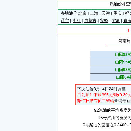
汽油价格查
各地油价
北京
|
上海
|
天津
|
重庆
|
福
辽宁
|
浙江
|
内蒙古
|
安徽
|
宁夏
|
青
山
河南焦
山阳92
山阳95
山阳98
山阳0#
下次油价8月14日24时调整
目前预计下调395元/吨(0.30
微信扫描右侧二维码
查询最新
92汽油的平均密度为0.
95号汽油的密度为0.
0号柴油的密度在0.8400--