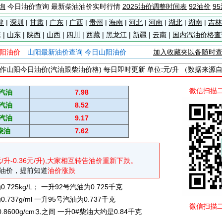
询
今日油价查询 最新柴油油价实时行情
2025油价调整时间表
92油价
9
建
|
深圳
|
甘肃
|
广东
|
广西
|
贵州
|
海南
|
河北
|
河南
|
湖北
|
湖南
|
吉林
海
|
山东
|
陕西
|
山西
|
四川
|
西藏
|
黑龙江
|
新疆
|
云南
|
国内汽油价格查
阳油价
山阳最新油价查询 今日山阳油价
加入收藏夹以备随时
作山阳今日油价(汽油跟柴油价格) 每日即时更新 单位:元/升 （数据来源
微信扫描
#汽油
7.98
#汽油
8.52
#汽油
9.17
柴油
7.62
元/升-0.36元/升),大家相互转告油价重新下跌。
油价，提前知道
油价涨跌
725kg/L； 一升92号汽油为0.725千克
737g/ml 一升95号汽油为0.737千克
微信扫描
0.8600g/cm⒊之间 一升0#柴油大约是0.84千克