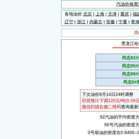
汽油价格查
各地油价
北京
|
上海
|
天津
|
重庆
|
福
辽宁
|
浙江
|
内蒙古
|
安徽
|
宁夏
|
青
尚
黑龙江哈
尚志92
尚志95
尚志98
尚志0#
下次油价8月14日24时调整
目前预计下调120元/吨(0.09
微信扫描右侧二维码
查询最新
92汽油的平均密度为0.
95号汽油的密度为0.
0号柴油的密度在0.8400--