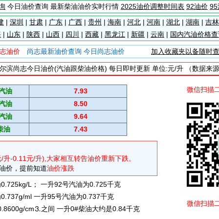
询
今日油价查询 最新柴油油价实时行情
2025油价调整时间表
92油价
9
建
|
深圳
|
甘肃
|
广东
|
广西
|
贵州
|
海南
|
河北
|
河南
|
湖北
|
湖南
|
吉林
海
|
山东
|
陕西
|
山西
|
四川
|
西藏
|
黑龙江
|
新疆
|
云南
|
国内汽油价格查
志油价
尚志最新油价查询 今日尚志油价
加入收藏夹以备随时
尔滨尚志今日油价(汽油跟柴油价格) 每日即时更新 单位:元/升 （数据来
微信扫描
#汽油
7.93
#汽油
8.50
#汽油
9.64
柴油
7.43
元/升-0.11元/升),大家相互转告油价重新下跌。
油价，提前知道
油价涨跌
725kg/L； 一升92号汽油为0.725千克
737g/ml 一升95号汽油为0.737千克
微信扫描
0.8600g/cm⒊之间 一升0#柴油大约是0.84千克