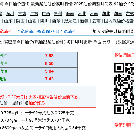
询
今日油价查询 最新柴油油价实时行情
2025油价调整时间表
92油价
9
建
|
深圳
|
甘肃
|
广东
|
广西
|
贵州
|
海南
|
河北
|
河南
|
湖北
|
湖南
|
吉林
海
|
山东
|
陕西
|
山西
|
四川
|
西藏
|
黑龙江
|
新疆
|
云南
|
国内汽油价格查
彦油价
巴彦最新油价查询 今日巴彦油价
加入收藏夹以备随时
尔滨巴彦今日油价(汽油跟柴油价格) 每日即时更新 单位:元/升 （数据来
微信扫描
#汽油
7.93
#汽油
8.50
#汽油
9.64
柴油
7.43
元/升-0.36元/升),大家相互转告油价重新下跌。
油价，提前知道
油价涨跌
725kg/L； 一升92号汽油为0.725千克
737g/ml 一升95号汽油为0.737千克
微信扫描
0.8600g/cm⒊之间 一升0#柴油大约是0.84千克