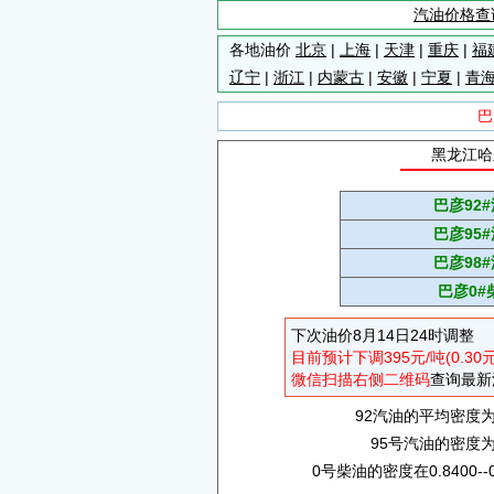
汽油价格查
各地油价
北京
|
上海
|
天津
|
重庆
|
福
辽宁
|
浙江
|
内蒙古
|
安徽
|
宁夏
|
青
巴
黑龙江哈
巴彦92
巴彦95
巴彦98
巴彦0#
下次油价8月14日24时调整
目前预计下调395元/吨(0.30
微信扫描右侧二维码
查询最新
92汽油的平均密度为0.
95号汽油的密度为0.
0号柴油的密度在0.8400--