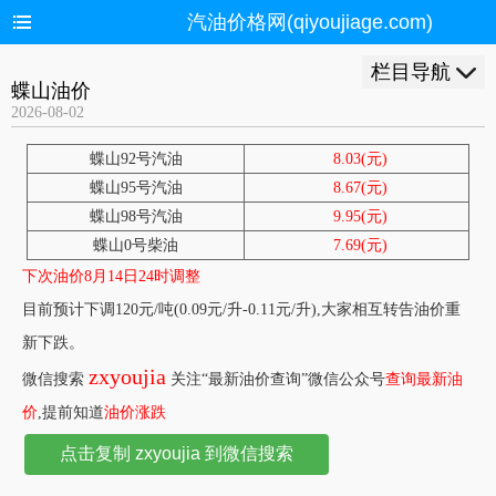
汽油价格网(qiyoujiage.com)
栏目导航
蝶山油价
2026-08-02
蝶山92号汽油
8.03(元)
蝶山95号汽油
8.67(元)
蝶山98号汽油
9.95(元)
蝶山0号柴油
7.69(元)
下次油价8月14日24时调整
目前预计下调120元/吨(0.09元/升-0.11元/升),大家相互转告油价重
新下跌。
zxyoujia
微信搜索
关注“最新油价查询”微信公众号
查询最新油
价
,提前知道
油价涨跌
点击复制 zxyoujia 到微信搜索