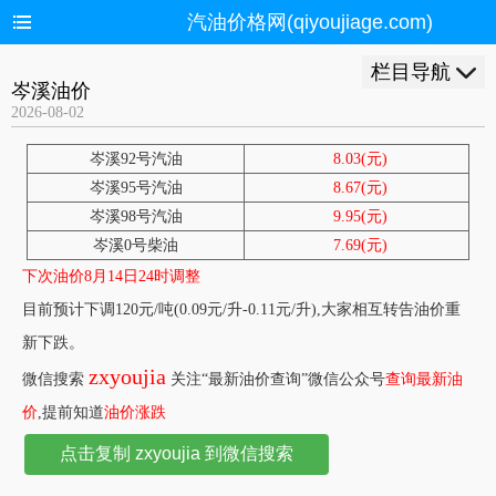
汽油价格网(qiyoujiage.com)
栏目导航
岑溪油价
2026-08-02
岑溪92号汽油
8.03(元)
岑溪95号汽油
8.67(元)
岑溪98号汽油
9.95(元)
岑溪0号柴油
7.69(元)
下次油价8月14日24时调整
目前预计下调120元/吨(0.09元/升-0.11元/升),大家相互转告油价重
新下跌。
zxyoujia
微信搜索
关注“最新油价查询”微信公众号
查询最新油
价
,提前知道
油价涨跌
点击复制 zxyoujia 到微信搜索