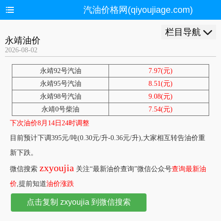
汽油价格网(qiyoujiage.com)
栏目导航
永靖油价
2026-08-02
永靖92号汽油
7.97(元)
永靖95号汽油
8.51(元)
永靖98号汽油
9.08(元)
永靖0号柴油
7.54(元)
下次油价8月14日24时调整
目前预计下调395元/吨(0.30元/升-0.36元/升),大家相互转告油价重
新下跌。
zxyoujia
微信搜索
关注“最新油价查询”微信公众号
查询最新油
价
,提前知道
油价涨跌
点击复制 zxyoujia 到微信搜索