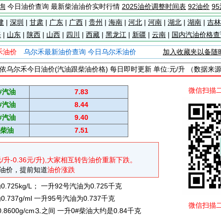
询
今日油价查询 最新柴油油价实时行情
2025油价调整时间表
92油价
9
建
|
深圳
|
甘肃
|
广东
|
广西
|
贵州
|
海南
|
河北
|
河南
|
湖北
|
湖南
|
吉林
海
|
山东
|
陕西
|
山西
|
四川
|
西藏
|
黑龙江
|
新疆
|
云南
|
国内汽油价格查
禾油价
乌尔禾最新油价查询 今日乌尔禾油价
加入收藏夹以备随
依乌尔禾今日油价(汽油跟柴油价格) 每日即时更新 单位:元/升 （数据来
微信扫描
#汽油
7.83
#汽油
8.44
#汽油
9.40
#柴油
7.51
元/升-0.36元/升),大家相互转告油价重新下跌。
油价，提前知道
油价涨跌
725kg/L； 一升92号汽油为0.725千克
737g/ml 一升95号汽油为0.737千克
微信扫描
0.8600g/cm⒊之间 一升0#柴油大约是0.84千克