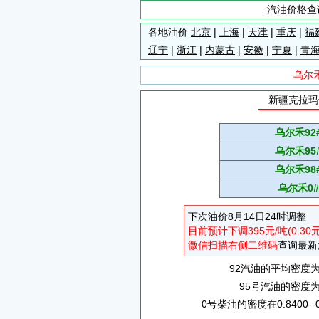
汽油价格查
各地油价
北京
|
上海
|
天津
|
重庆
|
福
辽宁
|
浙江
|
内蒙古
|
安徽
|
宁夏
|
青
乌尔
新疆克拉玛
乌尔禾92
乌尔禾95
乌尔禾98
乌尔禾0
下次油价8月14日24时调整
目前预计下调395元/吨(0.30
微信扫描右侧二维码
查询最新
92汽油的平均密度为0.
95号汽油的密度为0.
0号柴油的密度在0.8400--