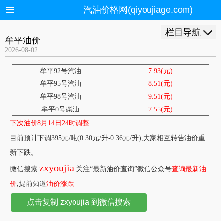
汽油价格网(qiyoujiage.com)
栏目导航
牟平油价
2026-08-02
牟平92号汽油
7.93(元)
牟平95号汽油
8.51(元)
牟平98号汽油
9.51(元)
牟平0号柴油
7.55(元)
下次油价8月14日24时调整
目前预计下调395元/吨(0.30元/升-0.36元/升),大家相互转告油价重
新下跌。
zxyoujia
微信搜索
关注“最新油价查询”微信公众号
查询最新油
价
,提前知道
油价涨跌
点击复制 zxyoujia 到微信搜索