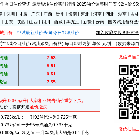
询
今日油价查询 最新柴油油价实时行情
2025油价调整时间表
92油价
9
建
|
深圳
|
甘肃
|
广东
|
广西
|
贵州
|
海南
|
河北
|
河南
|
湖北
|
湖南
|
吉林
海
|
山东
|
陕西
|
山西
|
四川
|
西藏
|
黑龙江
|
新疆
|
云南
|
国内汽油价格查
城油价
邹城最新油价查询 今日邹城油价
加入收藏夹以备随时
宁邹城今日油价(汽油跟柴油价格) 每日即时更新 单位:元/升 （数据来源
微信扫描
#汽油
7.93
#汽油
8.51
#汽油
9.51
柴油
7.55
元/升-0.36元/升),大家相互转告油价重新下跌。
油价，提前知道
油价涨跌
725kg/L； 一升92号汽油为0.725千克
737g/ml 一升95号汽油为0.737千克
微信扫描
0.8600g/cm⒊之间 一升0#柴油大约是0.84千克