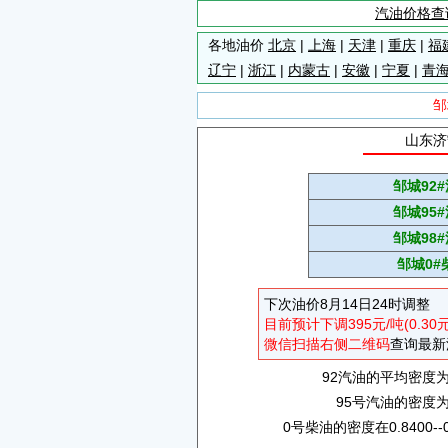
汽油价格查
各地油价
北京
|
上海
|
天津
|
重庆
|
福
辽宁
|
浙江
|
内蒙古
|
安徽
|
宁夏
|
青
邹
山东济
邹城92
邹城95
邹城98
邹城0#
下次油价8月14日24时调整
目前预计下调395元/吨(0.30
微信扫描右侧二维码
查询最新
92汽油的平均密度为0.
95号汽油的密度为0.
0号柴油的密度在0.8400--