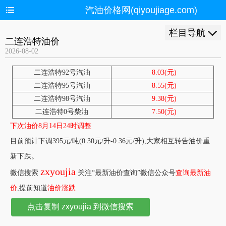
汽油价格网(qiyoujiage.com)
栏目导航
二连浩特油价
2026-08-02
二连浩特92号汽油
8.03(元)
二连浩特95号汽油
8.55(元)
二连浩特98号汽油
9.38(元)
二连浩特0号柴油
7.50(元)
下次油价8月14日24时调整
目前预计下调395元/吨(0.30元/升-0.36元/升),大家相互转告油价重
新下跌。
zxyoujia
微信搜索
关注“最新油价查询”微信公众号
查询最新油
价
,提前知道
油价涨跌
点击复制 zxyoujia 到微信搜索