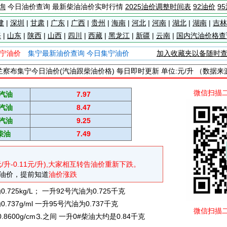
询
今日油价查询 最新柴油油价实时行情
2025油价调整时间表
92油价
9
建
|
深圳
|
甘肃
|
广东
|
广西
|
贵州
|
海南
|
河北
|
河南
|
湖北
|
湖南
|
吉林
海
|
山东
|
陕西
|
山西
|
四川
|
西藏
|
黑龙江
|
新疆
|
云南
|
国内汽油价格查
宁油价
集宁最新油价查询 今日集宁油价
加入收藏夹以备随时
察布集宁今日油价(汽油跟柴油价格) 每日即时更新 单位:元/升 （数据
微信扫描
#汽油
7.97
#汽油
8.47
#汽油
9.25
柴油
7.49
元/升-0.11元/升),大家相互转告油价重新下跌。
油价，提前知道
油价涨跌
725kg/L； 一升92号汽油为0.725千克
737g/ml 一升95号汽油为0.737千克
微信扫描
0.8600g/cm⒊之间 一升0#柴油大约是0.84千克