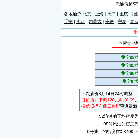
汽油价格查
各地油价
北京
|
上海
|
天津
|
重庆
|
福
辽宁
|
浙江
|
内蒙古
|
安徽
|
宁夏
|
青
集
内蒙古乌兰
集宁92
集宁95
集宁98
集宁0#
下次油价8月14日24时调整
目前预计下调120元/吨(0.09
微信扫描右侧二维码
查询最新
92汽油的平均密度为0.
95号汽油的密度为0.
0号柴油的密度在0.8400--