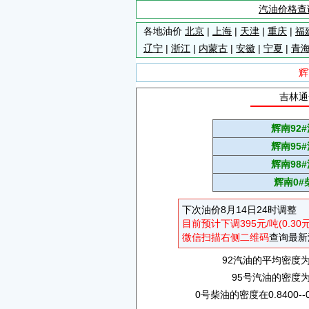
汽油价格查
各地油价
北京
|
上海
|
天津
|
重庆
|
福
辽宁
|
浙江
|
内蒙古
|
安徽
|
宁夏
|
青
辉
吉林通
辉南92
辉南95
辉南98
辉南0#
下次油价8月14日24时调整
目前预计下调395元/吨(0.30
微信扫描右侧二维码
查询最新
92汽油的平均密度为0.
95号汽油的密度为0.
0号柴油的密度在0.8400--