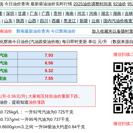
询
今日油价查询 最新柴油油价实时行情
2025油价调整时间表
92油价
9
建
|
深圳
|
甘肃
|
广东
|
广西
|
贵州
|
海南
|
河北
|
河南
|
湖北
|
湖南
|
吉林
海
|
山东
|
陕西
|
山西
|
四川
|
西藏
|
黑龙江
|
新疆
|
云南
|
国内汽油价格查
南油价
辉南最新油价查询 今日辉南油价
加入收藏夹以备随时
化辉南今日油价(汽油跟柴油价格) 每日即时更新 单位:元/升 （数据来源
微信扫描
#汽油
7.93
#汽油
8.56
#汽油
9.32
柴油
7.55
元/升-0.36元/升),大家相互转告油价重新下跌。
油价，提前知道
油价涨跌
725kg/L； 一升92号汽油为0.725千克
737g/ml 一升95号汽油为0.737千克
微信扫描
0.8600g/cm⒊之间 一升0#柴油大约是0.84千克