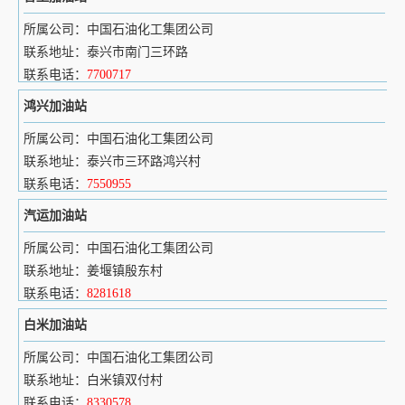
所属公司：中国石油化工集团公司
联系地址：泰兴市南门三环路
联系电话：
7700717
鸿兴加油站
所属公司：中国石油化工集团公司
联系地址：泰兴市三环路鸿兴村
联系电话：
7550955
汽运加油站
所属公司：中国石油化工集团公司
联系地址：姜堰镇殷东村
联系电话：
8281618
白米加油站
所属公司：中国石油化工集团公司
联系地址：白米镇双付村
联系电话：
8330578