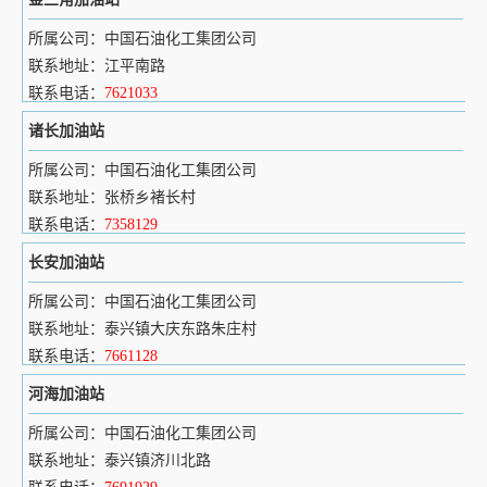
所属公司：中国石油化工集团公司
联系地址：江平南路
联系电话：
7621033
诸长加油站
所属公司：中国石油化工集团公司
联系地址：张桥乡褚长村
联系电话：
7358129
长安加油站
所属公司：中国石油化工集团公司
联系地址：泰兴镇大庆东路朱庄村
联系电话：
7661128
河海加油站
所属公司：中国石油化工集团公司
联系地址：泰兴镇济川北路