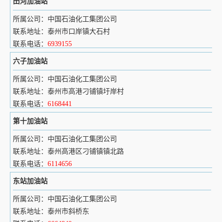
田河加油站
所属公司：中国石油化工集团公司
联系地址：泰州市口岸镇大石村
联系电话：
6939155
六子加油站
所属公司：中国石油化工集团公司
联系地址：泰州市高港刁铺镇圩岸村
联系电话：
6168441
第十加油站
所属公司：中国石油化工集团公司
联系地址：泰州高港区刁铺镇镇北路
联系电话：
6114656
东站加油站
所属公司：中国石油化工集团公司
联系地址：泰州市斜桥东