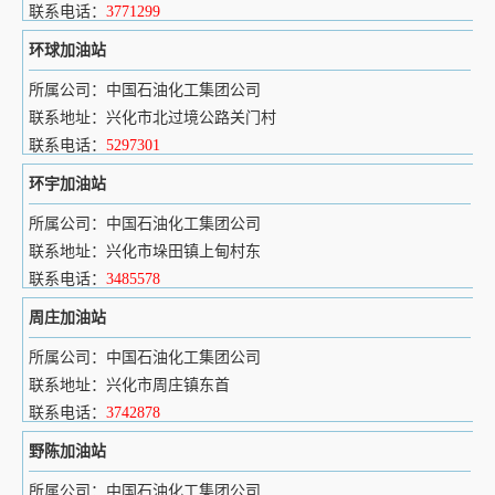
联系电话：
3771299
环球加油站
所属公司：中国石油化工集团公司
联系地址：兴化市北过境公路关门村
联系电话：
5297301
环宇加油站
所属公司：中国石油化工集团公司
联系地址：兴化市垛田镇上甸村东
联系电话：
3485578
周庄加油站
所属公司：中国石油化工集团公司
联系地址：兴化市周庄镇东首
联系电话：
3742878
野陈加油站
所属公司：中国石油化工集团公司