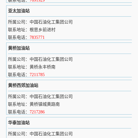
联系电话：
7691929
亚太加油站
所属公司：中国石油化工集团公司
联系地址：根思乡前进村
联系电话：
7835771
黄桥加油站
所属公司：中国石油化工集团公司
联系地址：黄桥永丰桥南
联系电话：
7211785
黄桥西郊加油站
所属公司：中国石油化工集团公司
联系地址：黄桥镇城黄路南
联系电话：
7217286
华泰加油站
所属公司：中国石油化工集团公司