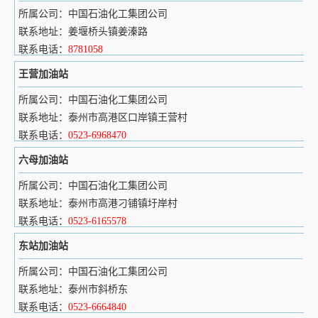
所属公司：中国石油化工集团公司
联系地址：姜堰桥头镇姜溱路
联系电话：
8781058
王营加油站
所属公司：中国石油化工集团公司
联系地址：泰州市高港区口岸镇王营村
联系电话：
0523-6968470
六母加油站
所属公司：中国石油化工集团公司
联系地址：泰州市高港刁铺镇圩岸村
联系电话：
0523-6165578
东站加油站
所属公司：中国石油化工集团公司
联系地址：泰州市斜桥东
联系电话：
0523-6664840