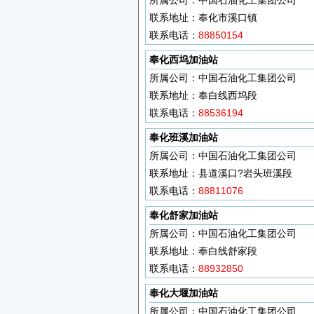
所属公司：中国石油化工集团公司
联系地址：奉化市溪口镇
联系电话：
88850154
奉化西坞加油站
所属公司：中国石油化工集团公司
联系地址：奉白线西坞段
联系电话：
88536194
奉化班溪加油站
所属公司：中国石油化工集团公司
联系地址：县道溪口?岩头班溪段
联系电话：
88811076
奉化舒家加油站
所属公司：中国石油化工集团公司
联系地址：奉白线舒家段
联系电话：
88932850
奉化大堰加油站
所属公司：中国石油化工集团公司