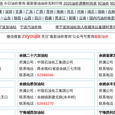
询
今日油价查询 最新柴油油价实时行情
2025油价调整时间表
92油价
9
建
|
深圳
|
甘肃
|
广东
|
广西
|
贵州
|
海南
|
河北
|
河南
|
湖北
|
湖南
|
吉林
海
|
山东
|
陕西
|
山西
|
四川
|
西藏
|
黑龙江
|
新疆
|
云南
|
国内汽油价格查
宁波加油站
宁波汽油价格
将宁波加油站加入收藏夹以备随时查
zxyoujia
微信搜索
关注“最新油价查询”公众号可查询
最新油价
余姚二十六加油站
余姚翁家
所属公司：中国石油化工集团公司
所属公司
段
联系地址：甬余线61省道余姚三七市段
联系地址
联系电话：
62946046
联系电话
余姚仙桥加油站
余姚余丰
所属公司：中国石油化工集团公司
所属公司
交叉口
联系地址：余姚镇新建北路(永丰村)
联系地址
联系电话：
62641270
联系电话
宁海城西加油站
宁海胜利