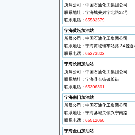
所属公司：中国石油化工集团公司
联系地址：宁海城关兴宁北路32号
联系电话：
65582579
宁海黄坛加油站
所属公司：中国石油化工集团公司
联系地址：宁海黄坛镇车站路 34省道
联系电话：
65273802
宁海长街加油站
所属公司：中国石油化工集团公司
联系地址：宁海县长街镇长街
联系电话：
65306361
宁海南门加油站
所属公司：中国石油化工集团公司
联系地址：宁海县城关镇兴宁南路
联系电话：
65512068
宁海金山加油站