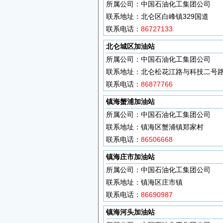
所属公司：中国石油化工集团公司
联系地址：北仑区白峰镇329国道
联系电话：
86727133
北仑城区加油站
所属公司：中国石油化工集团公司
联系地址：北仑松花江路与科技二号
联系电话：
86877766
镇海蟹浦加油站
所属公司：中国石油化工集团公司
联系地址：镇海区蟹浦镇郑家村
联系电话：
86506668
镇海庄市加油站
所属公司：中国石油化工集团公司
联系地址：镇海区庄市镇
联系电话：
86690987
镇海河头加油站