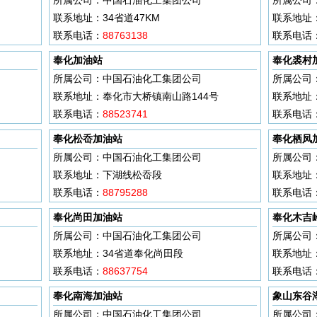
所属公司：中国石油化工集团公司
所属公司
联系地址：34省道47KM
联系地址
联系电话：
88763138
联系电话
奉化加油站
奉化裘村
所属公司：中国石油化工集团公司
所属公司
联系地址：奉化市大桥镇南山路144号
联系地址
联系电话：
88523741
联系电话
奉化松岙加油站
奉化栖凤
所属公司：中国石油化工集团公司
所属公司
联系地址：下湖线松岙段
联系地址
联系电话：
88795288
联系电话
奉化尚田加油站
奉化木吉
所属公司：中国石油化工集团公司
所属公司
联系地址：34省道奉化尚田段
联系地址
联系电话：
88637754
联系电话
奉化南海加油站
象山东谷
所属公司：中国石油化工集团公司
所属公司