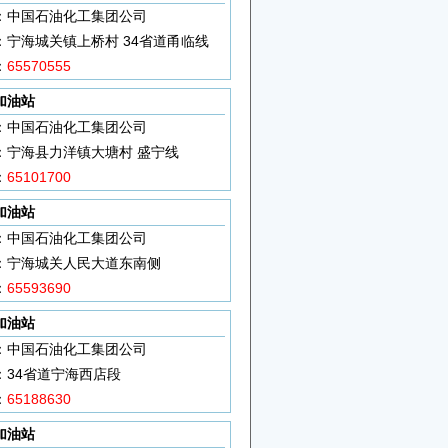
：中国石油化工集团公司
：宁海城关镇上桥村 34省道甬临线
：
65570555
加油站
：中国石油化工集团公司
：宁海县力洋镇大塘村 盛宁线
：
65101700
加油站
：中国石油化工集团公司
：宁海城关人民大道东南侧
：
65593690
加油站
：中国石油化工集团公司
：34省道宁海西店段
：
65188630
加油站