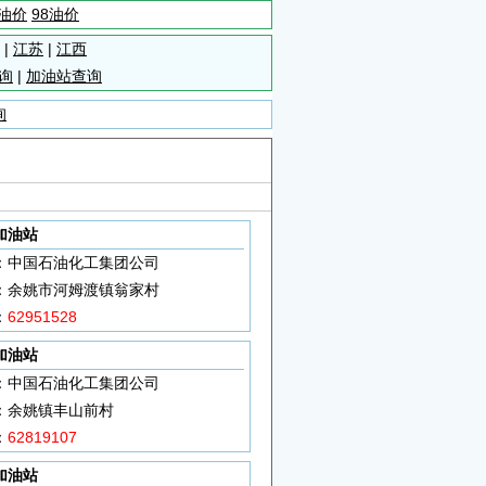
5油价
98油价
|
江苏
|
江西
询
|
加油站查询
询
加油站
：中国石油化工集团公司
：余姚市河姆渡镇翁家村
：
62951528
加油站
：中国石油化工集团公司
：余姚镇丰山前村
：
62819107
加油站