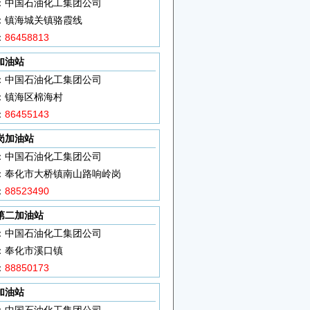
：中国石油化工集团公司
：镇海城关镇骆霞线
：
86458813
加油站
：中国石油化工集团公司
：镇海区棉海村
：
86455143
岗加油站
：中国石油化工集团公司
：奉化市大桥镇南山路响岭岗
：
88523490
第二加油站
：中国石油化工集团公司
：奉化市溪口镇
：
88850173
加油站