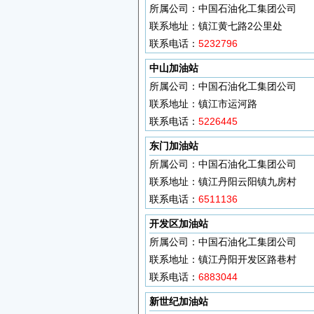
所属公司：中国石油化工集团公司
联系地址：镇江黄七路2公里处
联系电话：
5232796
中山加油站
所属公司：中国石油化工集团公司
联系地址：镇江市运河路
联系电话：
5226445
东门加油站
所属公司：中国石油化工集团公司
联系地址：镇江丹阳云阳镇九房村
联系电话：
6511136
开发区加油站
所属公司：中国石油化工集团公司
联系地址：镇江丹阳开发区路巷村
联系电话：
6883044
新世纪加油站