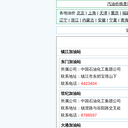
汽油价格查
各地油价
北京
|
上海
|
天津
|
重庆
|
福
辽宁
|
浙江
|
内蒙古
|
安徽
|
宁夏
|
青
镇江加油站
东门加油站
所属公司：中国石油化工集团公司
联系地址：镇江市东郊宝塔山下
联系电话：
4423404
世纪加油站
所属公司：中国石油化工集团公司
联系地址：镇澄路与谷阳路交叉处
联系电话：
8788597
大港加油站