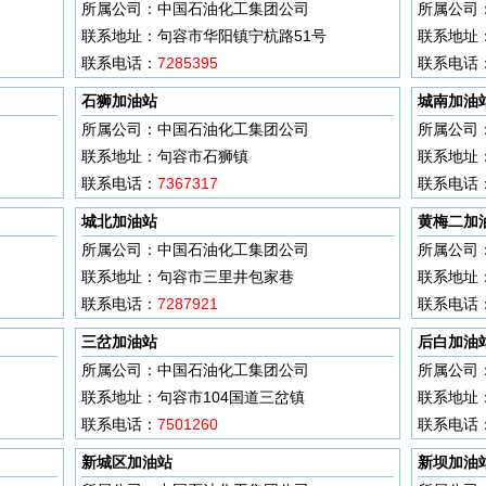
所属公司：中国石油化工集团公司
所属公司
联系地址：句容市华阳镇宁杭路51号
联系地址
联系电话：
7285395
联系电话
石狮加油站
城南加油
所属公司：中国石油化工集团公司
所属公司
联系地址：句容市石狮镇
联系地址
联系电话：
7367317
联系电话
城北加油站
黄梅二加
所属公司：中国石油化工集团公司
所属公司
联系地址：句容市三里井包家巷
联系地址
联系电话：
7287921
联系电话
三岔加油站
后白加油
所属公司：中国石油化工集团公司
所属公司
联系地址：句容市104国道三岔镇
联系地址
联系电话：
7501260
联系电话
新城区加油站
新坝加油