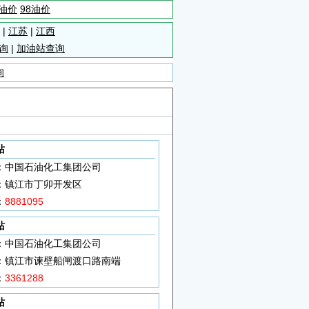
5油价
98油价
|
江苏
|
江西
询
|
加油站查询
询
站
：中国石油化工集团公司
：镇江市丁卯开发区
：
8881095
站
：中国石油化工集团公司
：镇江市谏壁船闸渡口路南端
：
3361288
站