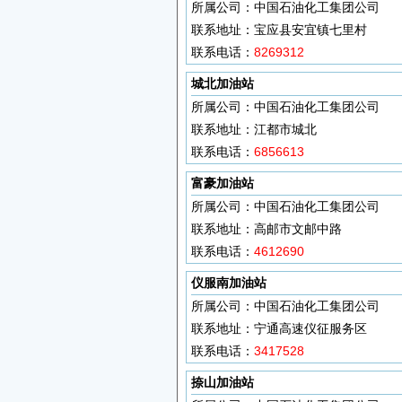
所属公司：中国石油化工集团公司
联系地址：宝应县安宜镇七里村
联系电话：
8269312
城北加油站
所属公司：中国石油化工集团公司
联系地址：江都市城北
联系电话：
6856613
富豪加油站
所属公司：中国石油化工集团公司
联系地址：高邮市文邮中路
联系电话：
4612690
仪服南加油站
所属公司：中国石油化工集团公司
联系地址：宁通高速仪征服务区
联系电话：
3417528
捺山加油站