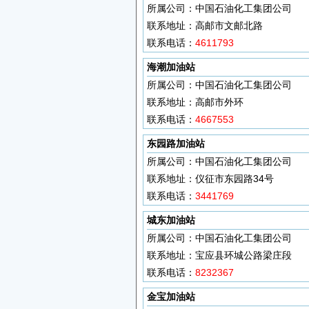
所属公司：中国石油化工集团公司
联系地址：高邮市文邮北路
联系电话：
4611793
海潮加油站
所属公司：中国石油化工集团公司
联系地址：高邮市外环
联系电话：
4667553
东园路加油站
所属公司：中国石油化工集团公司
联系地址：仪征市东园路34号
联系电话：
3441769
城东加油站
所属公司：中国石油化工集团公司
联系地址：宝应县环城公路梁庄段
联系电话：
8232367
金宝加油站