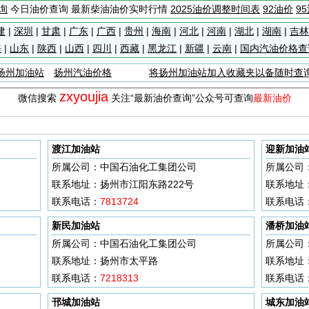
询
今日油价查询 最新柴油油价实时行情
2025油价调整时间表
92油价
9
建
|
深圳
|
甘肃
|
广东
|
广西
|
贵州
|
海南
|
河北
|
河南
|
湖北
|
湖南
|
吉林
海
|
山东
|
陕西
|
山西
|
四川
|
西藏
|
黑龙江
|
新疆
|
云南
|
国内汽油价格查
扬州加油站
扬州汽油价格
将扬州加油站加入收藏夹以备随时查
zxyoujia
微信搜索
关注“最新油价查询”公众号可查询
最新油价
渡江加油站
迎新加油
所属公司：中国石油化工集团公司
所属公司
联系地址：扬州市江阳东路222号
联系地址
联系电话：
7813724
联系电话
新民加油站
潘桥加油
所属公司：中国石油化工集团公司
所属公司
联系地址：扬州市太平路
联系地址
联系电话：
7218313
联系电话
邗城加油站
城东加油