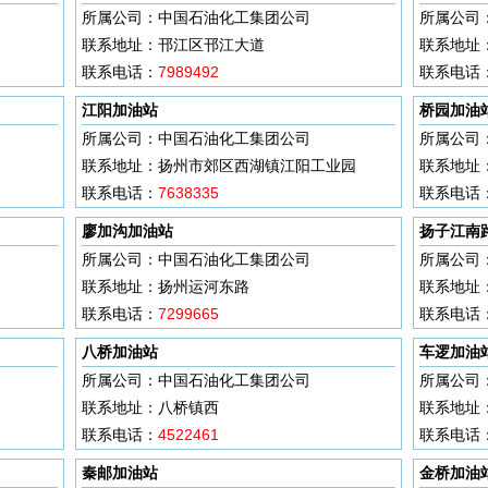
所属公司：中国石油化工集团公司
所属公司
联系地址：邗江区邗江大道
联系地址
联系电话：
7989492
联系电话
江阳加油站
桥园加油
所属公司：中国石油化工集团公司
所属公司
联系地址：扬州市郊区西湖镇江阳工业园
联系地址
联系电话：
7638335
联系电话
廖加沟加油站
扬子江南
所属公司：中国石油化工集团公司
所属公司
联系地址：扬州运河东路
联系地址
联系电话：
7299665
联系电话
八桥加油站
车逻加油
所属公司：中国石油化工集团公司
所属公司
联系地址：八桥镇西
联系地址
联系电话：
4522461
联系电话
秦邮加油站
金桥加油