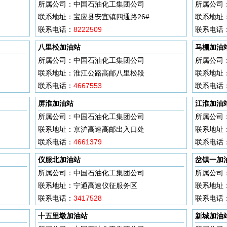
所属公司：中国石油化工集团公司
所属公司
联系地址：宝应县安宜镇四通路26#
联系地址
联系电话：
8222509
联系电话
八里松加油站
马棚加油
所属公司：中国石油化工集团公司
所属公司
联系地址：淮江公路高邮八里松段
联系地址
联系电话：
4667553
联系电话
屏淮加油站
江淮加油
所属公司：中国石油化工集团公司
所属公司
联系地址：京沪高速高邮出入口处
联系地址
联系电话：
4661379
联系电话
仪服北加油站
岔镇一加
所属公司：中国石油化工集团公司
所属公司
联系地址：宁通高速仪征服务区
联系地址
联系电话：
3417528
联系电话
十五里墩加油站
新城加油