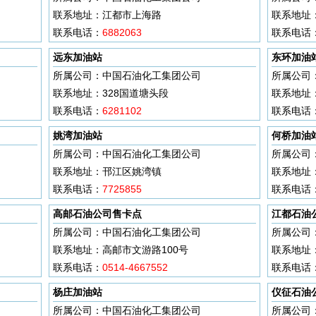
联系地址：江都市上海路
联系地址
联系电话：
6882063
联系电话
远东加油站
东环加油
所属公司：中国石油化工集团公司
所属公司
联系地址：328国道塘头段
联系地址
联系电话：
6281102
联系电话
姚湾加油站
何桥加油
所属公司：中国石油化工集团公司
所属公司
联系地址：邗江区姚湾镇
联系地址
联系电话：
7725855
联系电话
高邮石油公司售卡点
江都石油
所属公司：中国石油化工集团公司
所属公司
联系地址：高邮市文游路100号
联系地址
联系电话：
0514-4667552
联系电话
杨庄加油站
仪征石油
所属公司：中国石油化工集团公司
所属公司