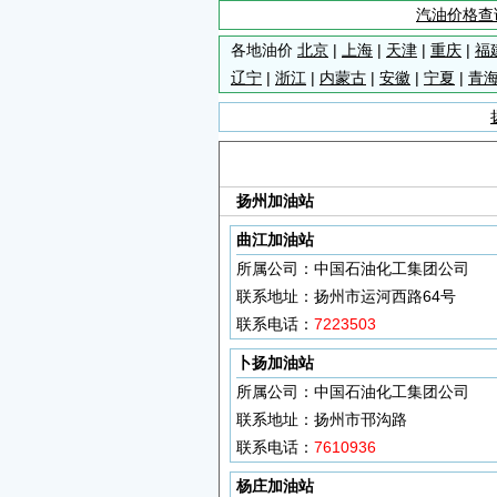
汽油价格查
各地油价
北京
|
上海
|
天津
|
重庆
|
福
辽宁
|
浙江
|
内蒙古
|
安徽
|
宁夏
|
青
扬州加油站
曲江加油站
所属公司：中国石油化工集团公司
联系地址：扬州市运河西路64号
联系电话：
7223503
卜扬加油站
所属公司：中国石油化工集团公司
联系地址：扬州市邗沟路
联系电话：
7610936
杨庄加油站