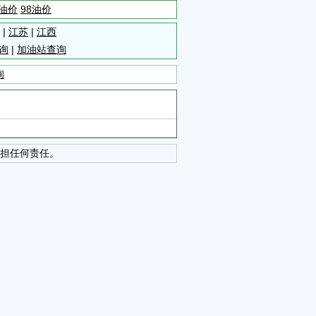
5油价
98油价
|
江苏
|
江西
询
|
加油站查询
询
担任何责任。