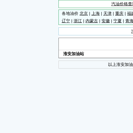
汽油价格查
各地油价
北京
|
上海
|
天津
|
重庆
|
福
辽宁
|
浙江
|
内蒙古
|
安徽
|
宁夏
|
青
淮安加油站
以上淮安加油