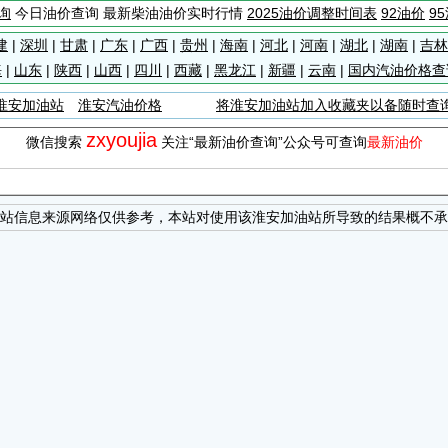
询
今日油价查询 最新柴油油价实时行情
2025油价调整时间表
92油价
9
建
|
深圳
|
甘肃
|
广东
|
广西
|
贵州
|
海南
|
河北
|
河南
|
湖北
|
湖南
|
吉林
海
|
山东
|
陕西
|
山西
|
四川
|
西藏
|
黑龙江
|
新疆
|
云南
|
国内汽油价格查
淮安加油站
淮安汽油价格
将淮安加油站加入收藏夹以备随时查
zxyoujia
微信搜索
关注“最新油价查询”公众号可查询
最新油价
站信息来源网络仅供参考，本站对使用该淮安加油站所导致的结果概不承