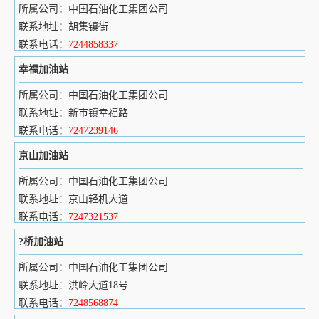
所属公司：中国石油化工集团公司
联系地址：胡集镇街
联系电话：
7244858337
幸福加油站
所属公司：中国石油化工集团公司
联系地址：新市镇幸福路
联系电话：
7247239146
京山加油站
所属公司：中国石油化工集团公司
联系地址：京山轻机大道
联系电话：
7247321537
?桥加油站
所属公司：中国石油化工集团公司
联系地址：洪岭大道18号
联系电话：
7248568874