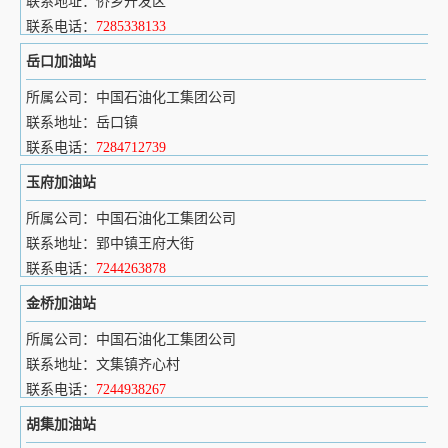
联系地址：侨乡开发区
联系电话：
7285338133
岳口加油站
所属公司：中国石油化工集团公司
联系地址：岳口镇
联系电话：
7284712739
玉府加油站
所属公司：中国石油化工集团公司
联系地址：郢中镇王府大街
联系电话：
7244263878
金桥加油站
所属公司：中国石油化工集团公司
联系地址：文集镇齐心村
联系电话：
7244938267
胡集加油站