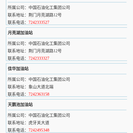
所属公司：中国石油化工集团公司
联系地址：荆门月亮湖路12号
联系电话：
7242333527
月亮湖加油站
所属公司：中国石油化工集团公司
联系地址：荆门月亮湖路12号
联系电话：
7242333327
佳华加油站
所属公司：中国石油化工集团公司
联系地址：象山大道北端
联系电话：
7242363158
天鹅池加油站
所属公司：中国石油化工集团公司
联系地址：虎牙关大道
联系电话：
7242495348