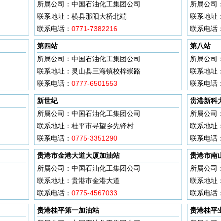
所属公司：中国石油化工集团公司
所属公司
联系地址：横县那阳大桥北端
联系地址
联系电话：
0771-7382216
联系电话
第四站
第八站
所属公司：中国石油化工集团公司
所属公司
联系地址：灵山县三海镇校梓崇路
联系地址
联系电话：
0777-6501553
联系电话
新世纪
贵港新科
所属公司：中国石油化工集团公司
所属公司
联系地址：桂平市寻望乡先锋村
联系地址
联系电话：
0775-3351290
联系电话
贵港市金港大道大厦加油站
贵港市南
所属公司：中国石油化工集团公司
所属公司
联系地址：贵港市金港大道
联系地址
联系电话：
0775-4567033
联系电话
贵港桂平第一加油站
贵港桂平