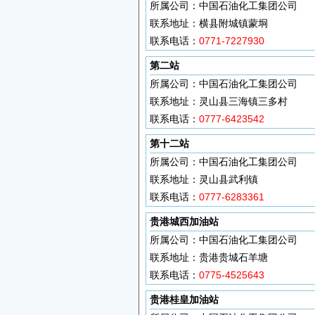
所属公司：中国石油化工集团公司
联系地址：横县附城镇蒙垌
联系电话：
0771-7227930
第二站
所属公司：中国石油化工集团公司
联系地址：灵山县三海镇三多村
联系电话：
0777-6423542
第十二站
所属公司：中国石油化工集团公司
联系地址：灵山县武利镇
联系电话：
0777-6283361
贵港城西加油站
所属公司：中国石油化工集团公司
联系地址：贵港贵城石羊塘
联系电话：
0775-4525643
贵港桂皇加油站