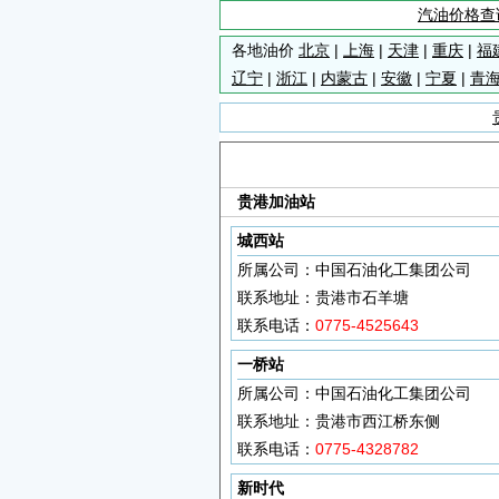
汽油价格查
各地油价
北京
|
上海
|
天津
|
重庆
|
福
辽宁
|
浙江
|
内蒙古
|
安徽
|
宁夏
|
青
贵港加油站
城西站
所属公司：中国石油化工集团公司
联系地址：贵港市石羊塘
联系电话：
0775-4525643
一桥站
所属公司：中国石油化工集团公司
联系地址：贵港市西江桥东侧
联系电话：
0775-4328782
新时代