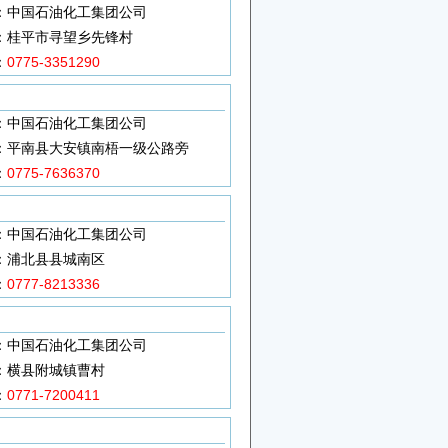
：中国石油化工集团公司
：桂平市寻望乡先锋村
：
0775-3351290
：中国石油化工集团公司
：平南县大安镇南梧一级公路旁
：
0775-7636370
：中国石油化工集团公司
：浦北县县城南区
：
0777-8213336
：中国石油化工集团公司
：横县附城镇曹村
：
0771-7200411