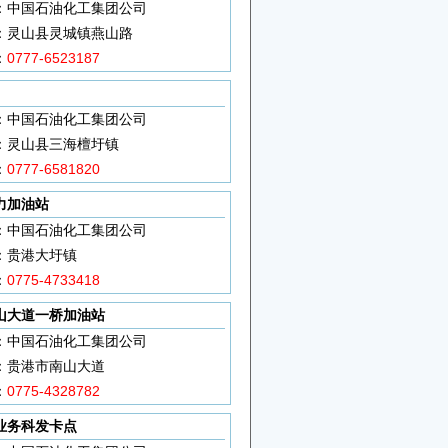
：中国石油化工集团公司
：灵山县灵城镇燕山路
：
0777-6523187
：中国石油化工集团公司
：灵山县三海檀圩镇
：
0777-6581820
力加油站
：中国石油化工集团公司
：贵港大圩镇
：
0775-4733418
山大道一桥加油站
：中国石油化工集团公司
：贵港市南山大道
：
0775-4328782
业务科发卡点