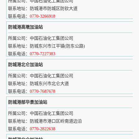
所属公司：中国石油化工集团公司
联系地址：防城港市防城区防钦大道
联系电话：
0770-3266918
防城港高墩加油站
所属公司：中国石油化工集团公司
联系地址：防城东兴市江平镇(防东公路)
联系电话：
0770-7227383
防城港北仑加油站
所属公司：中国石油化工集团公司
联系地址：防城东兴市北仑大道
联系电话：
0770-7687678
防城港部华景加油站
所属公司：中国石油化工集团公司
联系地址：防城港市港口区岭南道边沿
联系电话：
0770-2822638