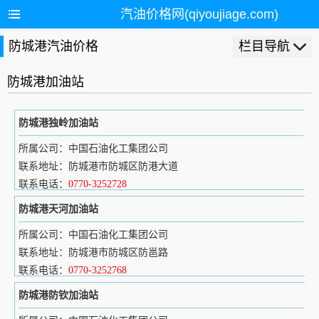
汽油价格网(qiyoujiage.com)
防城港汽油价格
栏目导航
防城港加油站
防城港独岭加油站
所属公司：中国石油化工集团公司
联系地址：防城港市防城区防港大道
联系电话：
0770-3252728
防城港天河加油站
所属公司：中国石油化工集团公司
联系地址：防城港市防城区防邕路
联系电话：
0770-3252768
防城港防钦加油站