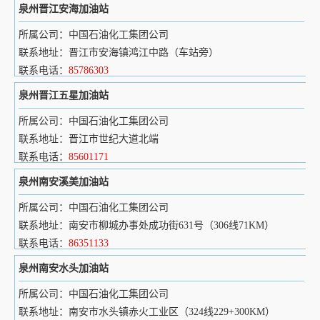
泉州晋江安海加油站
所属公司：中国石油化工集团公司
联系地址：晋江市安海镇鸿江中路（车站旁）
联系电话：
85786303
泉州晋江五星加油站
所属公司：中国石油化工集团公司
联系地址：晋江市世纪大道北端
联系电话：
85601171
泉州南安溪美加油站
所属公司：中国石油化工集团公司
联系地址：南安市柳城办事处成功街631号（306线71KM）
联系电话：
86351133
泉州南安水头加油站
所属公司：中国石油化工集团公司
联系地址：南安市水头镇赤火工业区（324线229+300KM）