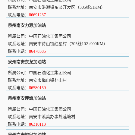
联系地址：南安市洪濑镇东淡开发区（305线51KM）
联系电话：
86691237
泉州南安力源加油站
所属公司：中国石油化工集团公司
联系地址：南安市诗山镇红星村（305线102+900KM）
联系电话：
86478585
泉州南安东龙加油站
所属公司：中国石油化工集团公司
联系地址：南安市梅山镇朴山村
联系电话：
86580159
泉州南安莲塘加油站
所属公司：中国石油化工集团公司
联系地址：南安市溪美办事处莲塘村
联系电话：
86310113
泉州南安裕兴加油站