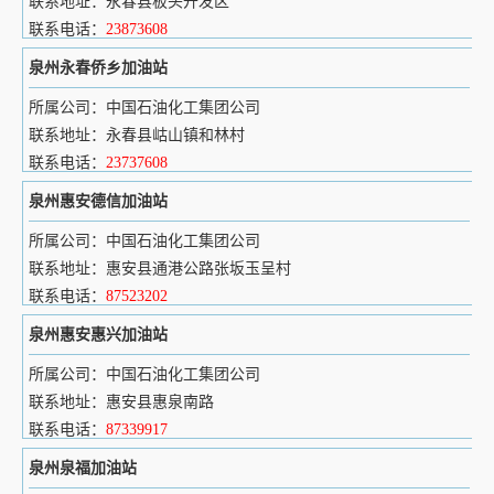
联系地址：永春县板头开发区
联系电话：
23873608
泉州永春侨乡加油站
所属公司：中国石油化工集团公司
联系地址：永春县岵山镇和林村
联系电话：
23737608
泉州惠安德信加油站
所属公司：中国石油化工集团公司
联系地址：惠安县通港公路张坂玉呈村
联系电话：
87523202
泉州惠安惠兴加油站
所属公司：中国石油化工集团公司
联系地址：惠安县惠泉南路
联系电话：
87339917
泉州泉福加油站