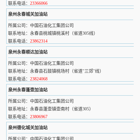
联系电话：
23366066
泉州永春城关加油站
所属公司：中国石油化工集团公司
联系地址：永春县桃城镇桃溪村（省道305线）
联系电话：
23862314
泉州永春顺达加油站
所属公司：中国石油化工集团公司
联系地址：永春县石鼓镇桃场村（省道"三郊"线）
联系电话：
23824068
泉州永春蓬壶加油站
所属公司：中国石油化工集团公司
联系地址：永春县蓬壶镇壶南村（省道305）
联系电话：
23806967
泉州德化城关加油站
所属公司：中国石油化工集团公司