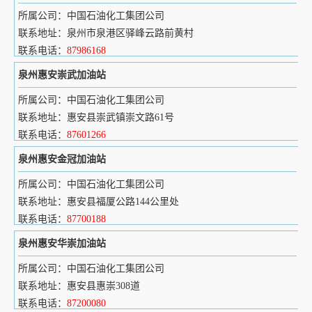
所属公司：中国石油化工集团公司
联系地址：泉州市泉港区驿峰云路前黄村
联系电话：
87986168
泉州惠安崇武加油站
所属公司：中国石油化工集团公司
联系地址：惠安县崇武镇崇文路61号
联系电话：
87601266
泉州惠安金冠加油站
所属公司：中国石油化工集团公司
联系地址：惠安县福厦公路144公里处
联系电话：
87700188
泉州惠安华崇加油站
所属公司：中国石油化工集团公司
联系地址：惠安县惠崇308道
联系电话：
87200080