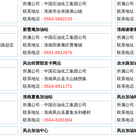
所属公司：中国石油化工集团公司
所属公司
联系地址：淮南市合阜路唐山镇
联系地址
联系电话：
0564-5682133
联系电话
新曹庵加油站
淮南谢家
所属公司：中国石油化工集团公司
所属公司
西路赵店
联系地址：淮南田家庵区曹庵镇
联系地址
联系电话：
0551-6912676
联系电话
风台经营部发卡网点
农水路加
所属公司：中国石油化工集团公司
所属公司
联系地址：淮南凤台县大山镇拐集
联系地址
联系电话：
0554-8911771
联系电话
淮南夏集加油站
凤台加油
所属公司：中国石油化工集团公司
所属公司
联系地址：淮南凤台县夏集乡刘楼村
联系地址
联系电话：
0554-8281804
联系电话
凤台加油中心
凤台加油