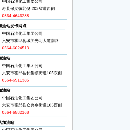
：中国石油化工集团公司
寿县保义镇北侧,203省道西侧
：
0564-4646288
加油站发卡网点
：中国石油化工集团公司
：六安市霍邱县城关光明大道南路
：
0564-6024513
加油站
：中国石油化工集团公司
：六安市霍邱县长集镇街道105东侧
：
0564-6511385
加油站
：中国石油化工集团公司
：六安市霍邱县众兴乡街道105西侧
：
0564-6582168
店加油站