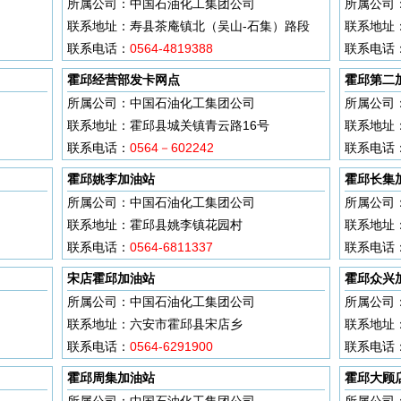
所属公司：中国石油化工集团公司
所属公司
联系地址：寿县茶庵镇北（吴山-石集）路段
联系地址：
联系电话：
0564-4819388
联系电话
霍邱经营部发卡网点
霍邱第二
所属公司：中国石油化工集团公司
所属公司
联系地址：霍邱县城关镇青云路16号
联系地址
联系电话：
0564－602242
联系电话
霍邱姚李加油站
霍邱长集
所属公司：中国石油化工集团公司
所属公司
联系地址：霍邱县姚李镇花园村
联系地址
联系电话：
0564-6811337
联系电话
宋店霍邱加油站
霍邱众兴
所属公司：中国石油化工集团公司
所属公司
联系地址：六安市霍邱县宋店乡
联系地址
联系电话：
0564-6291900
联系电话
霍邱周集加油站
霍邱大顾