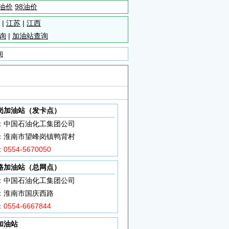
5油价
98油价
|
江苏
|
江西
询
|
加油站查询
询
岗加油站（发卡点）
：中国石油化工集团公司
：淮南市望峰岗镇鸭背村
：
0554-5670050
路加油站（总网点）
：中国石油化工集团公司
：淮南市国庆西路
：
0554-6667844
加油站