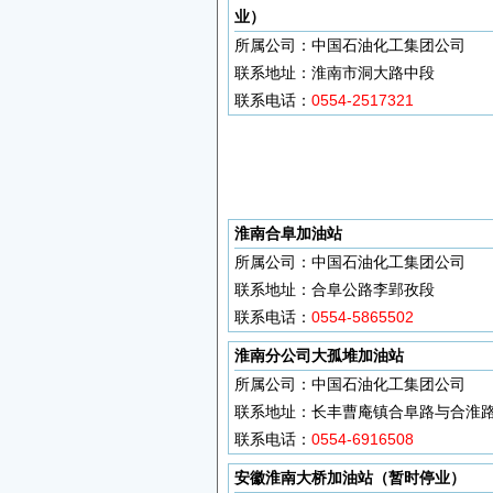
业）
所属公司：中国石油化工集团公司
联系地址：淮南市洞大路中段
联系电话：
0554-2517321
淮南合阜加油站
所属公司：中国石油化工集团公司
联系地址：合阜公路李郢孜段
联系电话：
0554-5865502
淮南分公司大孤堆加油站
所属公司：中国石油化工集团公司
联系地址：长丰曹庵镇合阜路与合淮
联系电话：
0554-6916508
安徽淮南大桥加油站（暂时停业）