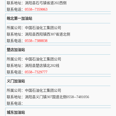
联系地址：涡阳县石弓镇省道202西侧
联系电话：
0558--7359063
皖北第一加油站
所属公司：中国石油化工集团公司
联系地址：涡阳县西阳镇西307省道北侧
联系电话：
0558--7388838
楚店加油站
所属公司：中国石油化工集团公司
联系地址：涡阳县楚店镇北202线
联系电话：
0558--7329777
义门加油站
所属公司：中国石油化工集团公司
联系地址：涡阳县义门镇307国道北侧0558--7481056
联系电话：
城东加油站