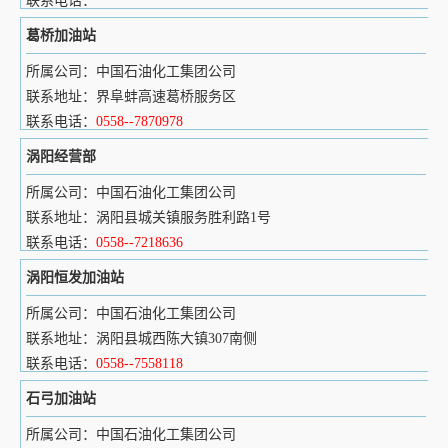
联系电话：
葛桥加油站
所属公司：中国石油化工集团公司
联系地址：界阜蚌高速葛桥服务区
联系电话：
0558--7870978
涡阳经营部
所属公司：中国石油化工集团公司
联系地址：涡阳县城关镇服务胜利路1号
联系电话：
0558--7218636
涡阳恒发加油站
所属公司：中国石油化工集团公司
联系地址：涡阳县城西陈大镇307南侧
联系电话：
0558--7558118
石弓加油站
所属公司：中国石油化工集团公司