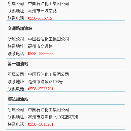
所属公司：中国石油化工集团公司
联系地址：亳州市环城南路
联系电话：
0558-5115715
交通路加油站
所属公司：中国石油化工集团公司
联系地址：亳州市交通路
联系电话：
0558--5556636
第一加油站
所属公司：中国石油化工集团公司
联系地址：亳州市谯陵路103号
联系电话：
0558--5523701
顺达加油站
所属公司：中国石油化工集团公司
联系地址：亳州市双沟镇北105国道东侧
联系电话：
0558--5613281