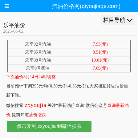
汽油价格网(qiyoujiage.com)
栏目导航
乐平油价
2026-08-02
乐平92号汽油
7.93(元)
乐平95号汽油
8.51(元)
乐平98号汽油
10.01(元)
乐平0号柴油
7.69(元)
下次油价8月14日24时调整
目前预计下调395元/吨(0.30元/升-0.36元/升),大家相互转告油价重
新下跌。
zxyoujia
微信搜索
关注“最新油价查询”微信公众号
查询最新油
价
,提前知道
油价涨跌
点击复制 zxyoujia 到微信搜索